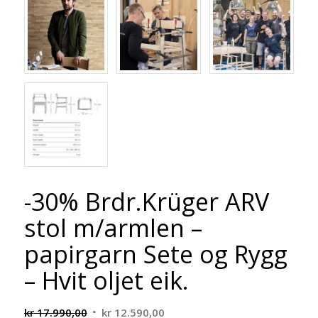
-30% Brdr.Krüger ARV
stol m/armlen –
papirgarn Sete og Rygg
– Hvit oljet eik.
Opprinnelig
Nåværende
kr
17.990,00
kr
12.590,00