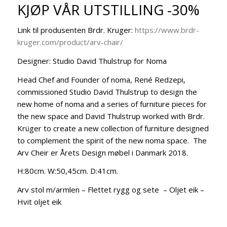
KJØP VÅR UTSTILLING -30%
pris
pris
var:
er:
Link til produsenten Brdr. Kruger:
https://www.brdr-
kr 17.990,00.
kr 12.590,00.
kruger.com/product/arv-chair/
Designer: Studio David Thulstrup for Noma
Head Chef and Founder of noma, René Redzepi,
commissioned Studio David Thulstrup to design the
new home of noma and a series of furniture pieces for
the new space and David Thulstrup worked with Brdr.
Krüger to create a new collection of furniture designed
to complement the spirit of the new noma space. The
Arv Cheir er Årets Design møbel i Danmark 2018.
H:80cm. W:50,45cm. D:41cm.
Arv stol m/armlen – Flettet rygg og sete – Oljet eik –
Hvit oljet eik