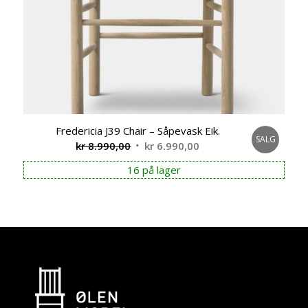
Fredericia J39 Chair – Såpevask Eik.
SALG
Opprinnelig
Nåværende
kr
8.990,00
kr
6.990,00
pris
pris
16 på lager
var:
er:
kr 8.990,00.
kr 6.990,00.