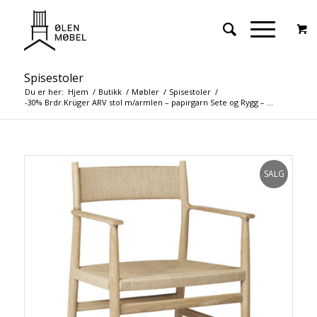
Spisestoler
Du er her:
Hjem
/
Butikk
/
Møbler
/
Spisestoler
/
-30% Brdr.Krüger ARV stol m/armlen – papirgarn Sete og Rygg – ...
SALG