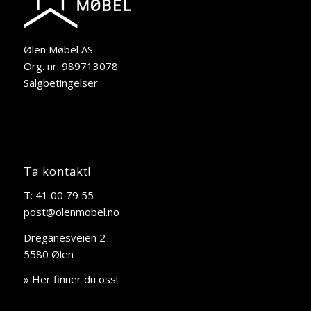
Ølen Møbel AS
Org. nr: 989713078
Salgbetingelser
Ta kontakt!
T: 41 00 79 55
post@olenmobel.no
Dreganesveien 2
5580 Ølen
» Her finner du oss!