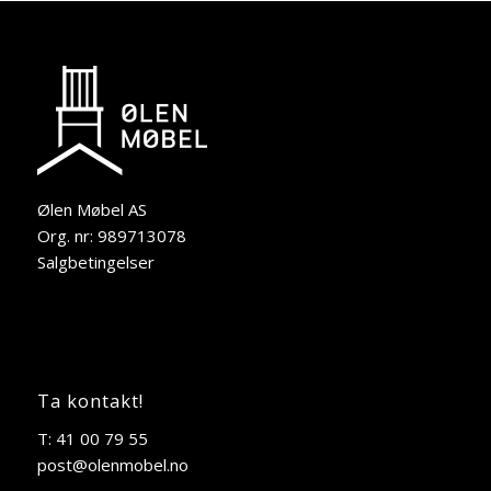
Ølen Møbel AS
Org. nr: 989713078
Salgbetingelser
Ta kontakt!
T: 41 00 79 55
post@olenmobel.no