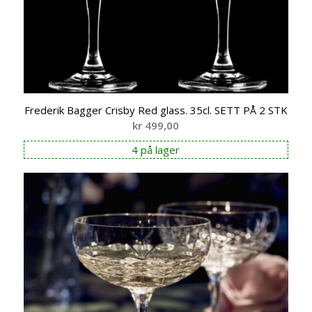
Frederik Bagger Crisby Red glass. 35cl. SETT PÅ 2 STK
kr
499,00
4 på lager