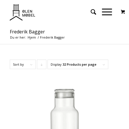
Frederik Bagger
Du er her:
Hjem
/
Frederik Bagger
Sort by
Display
Click
32 Products per page
to
order
products
descending