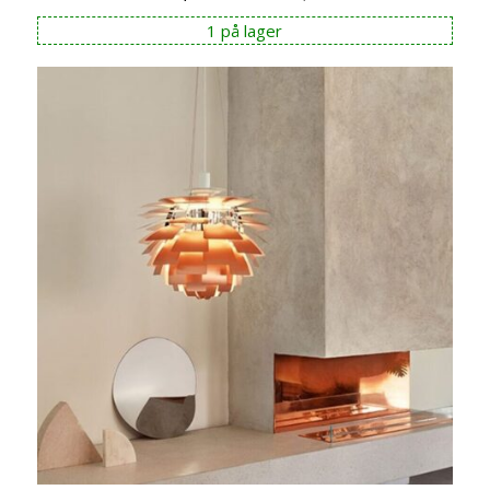
pris
pris
1 på lager
var:
er:
kr 12.490,00.
kr 11.241,00.