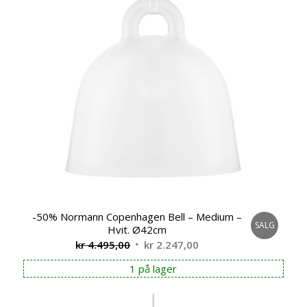
-50% Normann Copenhagen Bell – Medium –
SALG
Hvit. Ø42cm
Opprinnelig
Nåværende
kr
4.495,00
kr
2.247,00
pris
pris
1 på lager
var:
er:
kr 4.495,00.
kr 2.247,00.