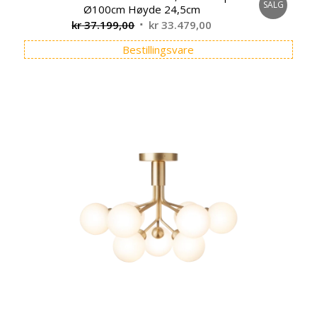
SALG
Ø100cm Høyde 24,5cm
Opprinnelig
Nåværende
kr
37.199,00
kr
33.479,00
pris
pris
Bestillingsvare
var:
er:
kr 37.199,00.
kr 33.479,00.