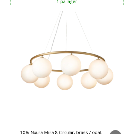
1 på lager
var:
er:
kr 3.999,00.
kr 3.599,00.
-10% Nuura Miira 8 Circular, brass / opal.