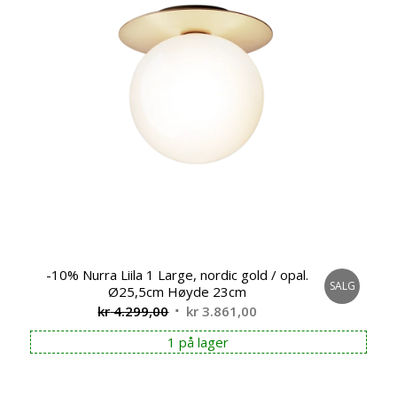
-10% Nurra Liila 1 Large, nordic gold / opal.
SALG
Ø25,5cm Høyde 23cm
Opprinnelig
Nåværende
kr
4.299,00
kr
3.861,00
pris
pris
1 på lager
var:
er:
kr 4.299,00.
kr 3.861,00.