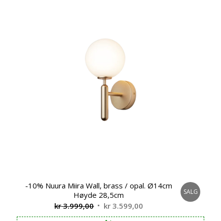
-10% Nuura Miira Wall, brass / opal. Ø14cm
SALG
Høyde 28,5cm
Opprinnelig
Nåværende
kr
3.999,00
kr
3.599,00
pris
pris