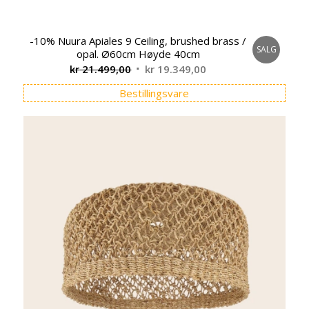
-10% Nuura Apiales 9 Ceiling, brushed brass /
SALG
opal. Ø60cm Høyde 40cm
Opprinnelig
Nåværende
kr
21.499,00
kr
19.349,00
pris
pris
Bestillingsvare
var:
er:
kr 21.499,00.
kr 19.349,00.