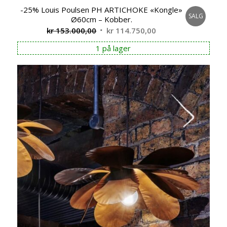
-25% Louis Poulsen PH ARTICHOKE «Kongle»
SALG
Ø60cm – Kobber.
Opprinnelig
Nåværende
kr
153.000,00
kr
114.750,00
pris
pris
1 på lager
var:
er:
kr 153.000,00.
kr 114.750,00.