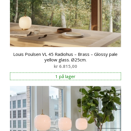
Louis Poulsen VL 45 Radiohus – Brass – Glossy pale
yellow glass. Ø25cm.
kr
6.815,00
1 på lager