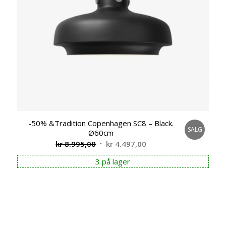
-50% &Tradition Copenhagen SC8 – Black.
SALG
Ø60cm
Opprinnelig
Nåværende
kr
8.995,00
kr
4.497,00
pris
pris
3 på lager
var:
er:
kr 8.995,00.
kr 4.497,00.