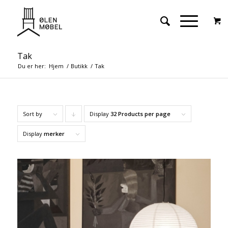
Tak
Du er her:
Hjem
/
Butikk
/
Tak
Sort by
Display
Click
32 Products per page
to
Display
merker
order
products
descending