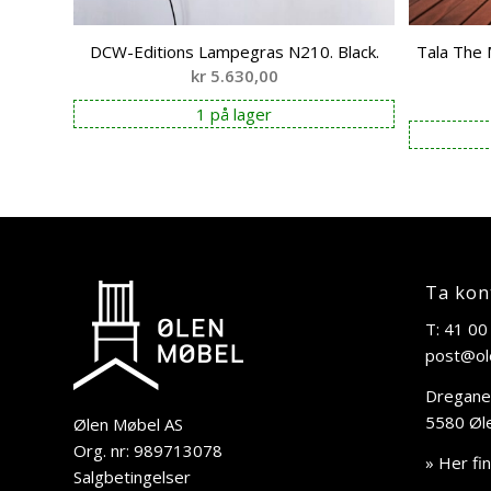
DCW-Editions Lampegras N210. Black.
Tala The 
kr
5.630,00
1 på lager
Ta kon
T: 41 00
post@ol
Dregane
5580 Øl
Ølen Møbel AS
Org. nr: 989713078
» Her fi
Salgbetingelser