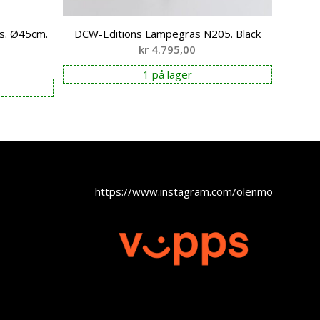
ds. Ø45cm.
DCW-Editions Lampegras N205. Black
kr
4.795,00
1 på lager
https://www.instagram.com/olenmobel