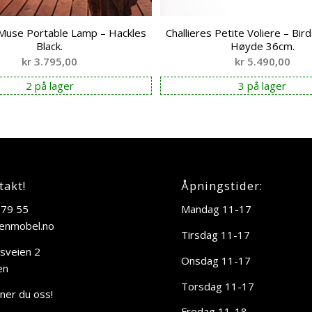
Muse Portable Lamp – Hackles
Challieres Petite Voliere – Bir
Black.
Høyde 36cm.
kr
3.795,00
kr
5.490,00
2 på lager
3 på lager
takt!
Åpningstider:
 79 55
Mandag 11-17
enmobel.no
Tirsdag 11-17
sveien 2
Onsdag 11-17
en
Torsdag 11-17
nner du oss!
Fredag 11-18