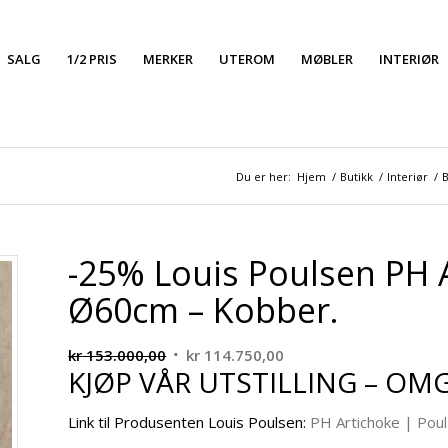
SALG
1/2 PRIS
MERKER
UTEROM
MØBLER
INTERIØR
Du er her:
Hjem
/
Butikk
/
Interiør
/
B
-25% Louis Poulsen PH
Ø60cm – Kobber.
Opprinnelig
Nåværende
kr
153.000,00
kr
114.750,00
KJØP VÅR UTSTILLING – OM
pris
pris
var:
er:
Link til Produsenten Louis Poulsen:
PH Artichoke | Pou
kr 153.000,00.
kr 114.750,00.