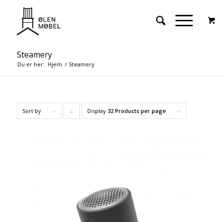
Steamery
Du er her:
Hjem
/
Steamery
Sort by
Display
Click
32 Products per page
to
order
products
descending