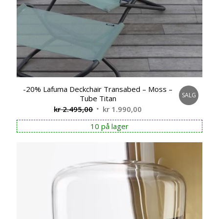
-20% Lafuma Deckchair Transabed – Moss –
SALG
Tube Titan
Opprinnelig
Nåværende
kr
2.495,00
kr
1.990,00
pris
pris
10 på lager
var:
er:
kr 2.495,00.
kr 1.990,00.