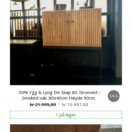
-50% Ygg & Lyng Dis Skap 80. Grooved –
SALG
Smoked oak. 80x40cm Høyde 90cm.
Opprinnelig
Nåværende
kr
21.995,00
kr
10.997,00
pris
pris
1 på lager
var:
er:
kr 21.995,00.
kr 10.997,00.