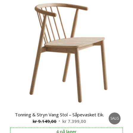
Tonning & Stryn Vang Stol – Såpevasket Eik.
SALG
Opprinnelig
Nåværende
kr
9.149,00
kr
7.399,00
pris
pris
4 på lager