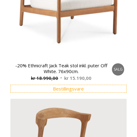
-20% Ethnicraft Jack Teak stol inkl. puter Off
SALG
White. 76x90cm.
Opprinnelig
Nåværende
kr
18.990,00
kr
15.190,00
pris
pris
Bestillingsvare
var:
er:
kr 18.990,00.
kr 15.190,00.