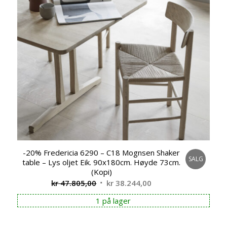
-20% Fredericia 6290 – C18 Mognsen Shaker
SALG
table – Lys oljet Eik. 90x180cm. Høyde 73cm.
(Kopi)
Opprinnelig
Nåværende
kr
47.805,00
kr
38.244,00
pris
pris
1 på lager
var:
er:
kr 47.805,00.
kr 38.244,00.