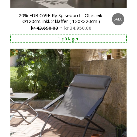
-20% FDB C69E Ry Spisebord – Oljet eik –
SALG
Ø120cm. inkl. 2 klaffer ( 120x220cm )
Opprinnelig
Nåværende
kr
43.690,00
kr
34.950,00
pris
pris
1 på lager
var:
er:
kr 43.690,00.
kr 34.950,00.