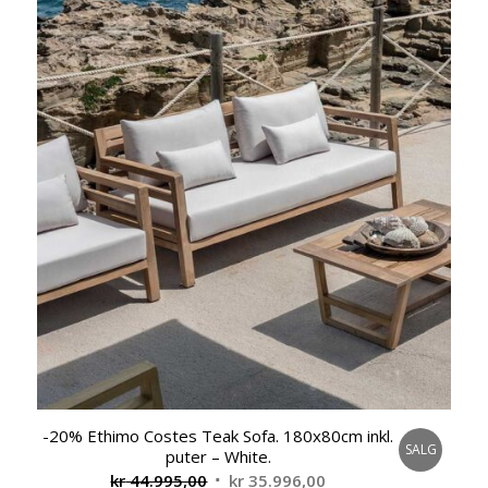
-20% Ethimo Costes Teak Sofa. 180x80cm inkl.
SALG
puter – White.
Opprinnelig
Nåværende
kr
44.995,00
kr
35.996,00