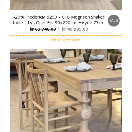
-20% Fredericia 6293 – C18 Mognsen Shaker
SALG
table – Lys Oljet Eik. 90x220cm. Høyde 73cm.
Opprinnelig
Nåværende
kr
63.740,00
kr
49.995,00
pris
pris
Bestillingsvare
var:
er:
kr 63.740,00.
kr 49.995,00.