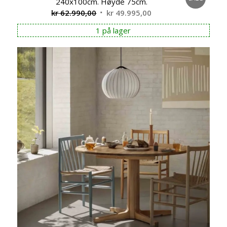
240x100cm. Høyde 75cm.
Opprinnelig
Nåværende
kr
62.990,00
kr
49.995,00
pris
pris
1 på lager
var:
er:
kr 62.990,00.
kr 49.995,00.