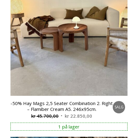
-50% Hay Mags 2,5 Seater Combination 2. Right
SALG
– Flamiber Cream A5. 246x95cm.
Opprinnelig
Nåværende
kr
45.700,00
kr
22.850,00
pris
pris
1 på lager
var:
er:
kr 45.700,00.
kr 22.850,00.