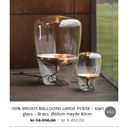
-50% BROKIS BALLOONS LARGE PC858 – Klart
SALG
glass – Brass. Ø60cm Høyde 80cm
Opprinnelig
Nåværende
kr
18.990,00
kr
9.450,00
pris
pris