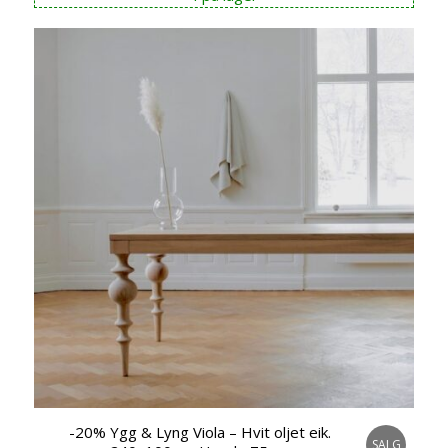
var:
er:
kr 9.149,00.
kr 7.399,00.
-20% Ygg & Lyng Viola – Hvit oljet eik.
SALG