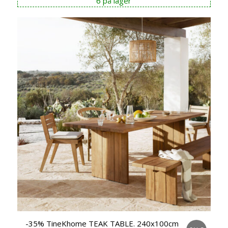
6 på lager
var:
er:
kr 8.990,00.
kr 7.190,00.
-35% TineKhome TEAK TABLE. 240x100cm