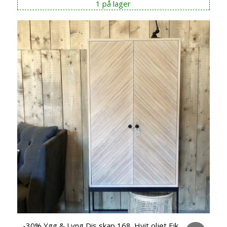
1 på lager
var:
er:
kr 18.990,00.
kr 9.450,00.
-30% Ygg & Lyng Dis skap 168. Hvit oljet Eik.