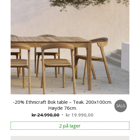
-20% Ethnicraft Bok table – Teak. 200x100cm.
SALG
Høyde 76cm.
Opprinnelig
Nåværende
kr
24.990,00
kr
19.990,00
pris
pris
2 på lager
var:
er:
kr 24.990,00.
kr 19.990,00.