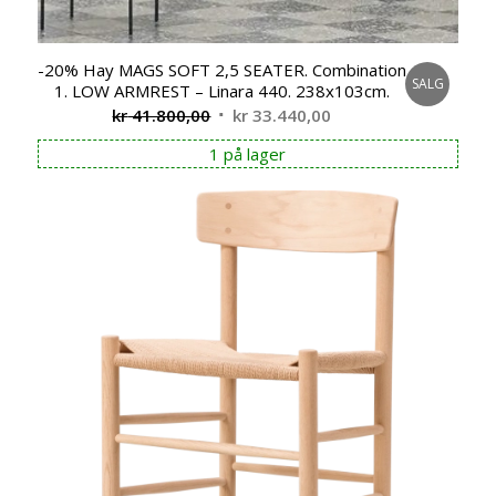
-20% Hay MAGS SOFT 2,5 SEATER. Combination
SALG
1. LOW ARMREST – Linara 440. 238x103cm.
Opprinnelig
Nåværende
kr
41.800,00
kr
33.440,00
pris
pris
1 på lager
var:
er:
kr 41.800,00.
kr 33.440,00.