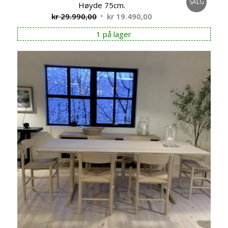
SALG
Høyde 75cm.
Opprinnelig
Nåværende
kr
29.990,00
kr
19.490,00
pris
pris
1 på lager
var:
er:
kr 29.990,00.
kr 19.490,00.