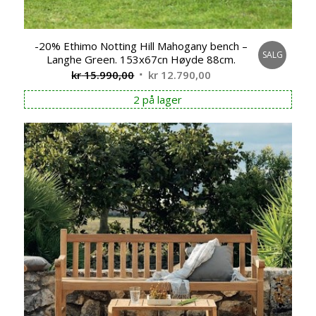
-20% Ethimo Notting Hill Mahogany bench –
SALG
Langhe Green. 153x67cn Høyde 88cm.
Opprinnelig
Nåværende
kr
15.990,00
kr
12.790,00
pris
pris
2 på lager
var:
er:
kr 15.990,00.
kr 12.790,00.