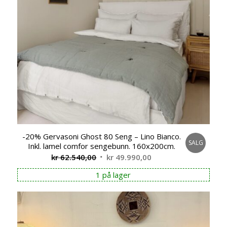
-20% Gervasoni Ghost 80 Seng – Lino Bianco.
SALG
Inkl. lamel comfor sengebunn. 160x200cm.
Opprinnelig
Nåværende
kr
62.540,00
kr
49.990,00
pris
pris
1 på lager
var:
er:
kr 62.540,00.
kr 49.990,00.