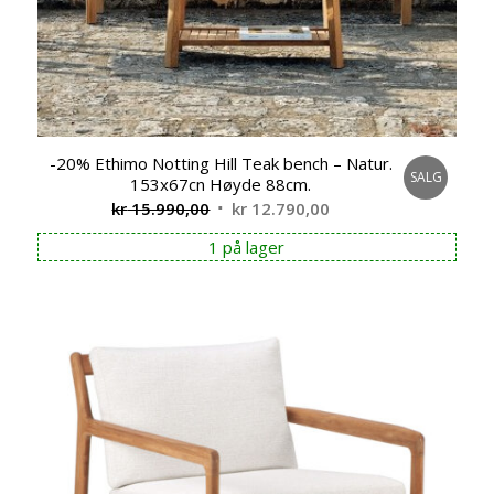
-20% Ethimo Notting Hill Teak bench – Natur.
SALG
153x67cn Høyde 88cm.
Opprinnelig
Nåværende
kr
15.990,00
kr
12.790,00
pris
pris
1 på lager
var:
er:
kr 15.990,00.
kr 12.790,00.