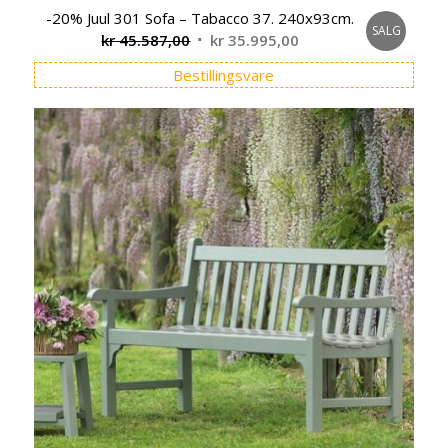
-20% Juul 301 Sofa – Tabacco 37. 240x93cm.
SALG
Opprinnelig
Nåværende
kr
45.587,00
kr
35.995,00
pris
pris
Bestillingsvare
var:
er:
kr 45.587,00.
kr 35.995,00.