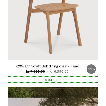
-20% Ethnicraft Bok dining chair – Teak.
SALG
Opprinnelig
Nåværende
kr
7.990,00
kr
6.390,00
pris
pris
6 på lager
var:
er:
kr 7.990,00.
kr 6.390,00.