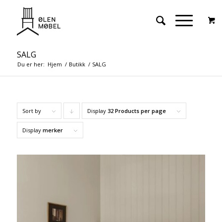
SALG
Du er her:
Hjem
/
Butikk
/
SALG
Sort by
Display
Click
32 Products per page
to
Display
merker
order
products
descending