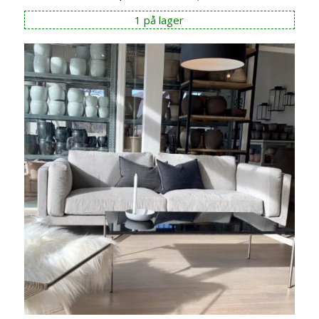
pris
pris
1 på lager
var:
er:
kr 44.995,00.
kr 35.996,00.