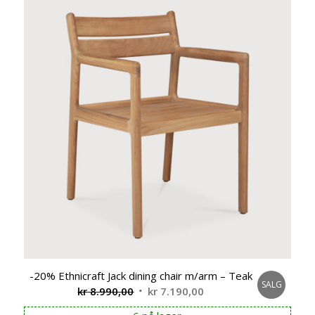
-20% Ethnicraft Jack dining chair m/arm – Teak
SALG
Opprinnelig
Nåværende
kr
8.990,00
kr
7.190,00
pris
pris