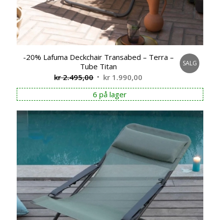
-20% Lafuma Deckchair Transabed – Terra –
SALG
Tube Titan
Opprinnelig
Nåværende
kr
2.495,00
kr
1.990,00
pris
pris
6 på lager
var:
er:
kr 2.495,00.
kr 1.990,00.