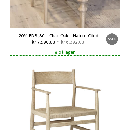
-20% FDB J80 – Chair Oak – Nature Oiled.
SALG
Opprinnelig
Nåværende
kr
7.990,00
kr
6.392,00
pris
pris
8 på lager
var:
er:
kr 7.990,00.
kr 6.392,00.