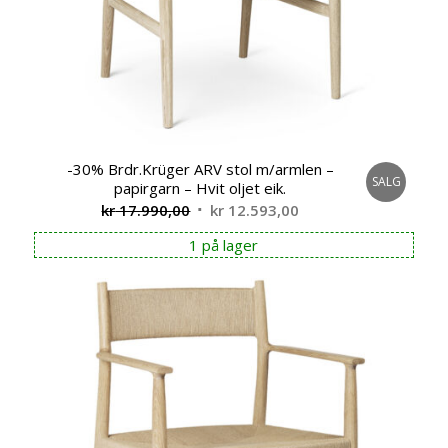
-30% Brdr.Krüger ARV stol m/armlen –
SALG
papirgarn – Hvit oljet eik.
Opprinnelig
Nåværende
kr
17.990,00
kr
12.593,00
pris
pris
1 på lager
var:
er:
kr 17.990,00.
kr 12.593,00.