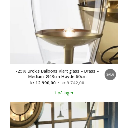
-25% Brokis Balloons Klart glass – Brass –
SALG
Medium. Ø43cm Høyde 60cm
Opprinnelig
Nåværende
kr
12.990,00
kr
9.742,00
pris
pris
1 på lager
var:
er:
kr 12.990,00.
kr 9.742,00.