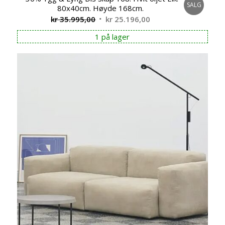
SALG
80x40cm. Høyde 168cm.
Opprinnelig
Nåværende
kr
35.995,00
kr
25.196,00
pris
pris
1 på lager
var:
er:
kr 35.995,00.
kr 25.196,00.