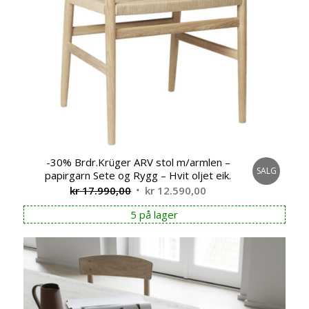
-30% Brdr.Krüger ARV stol m/armlen –
SALG
papirgarn Sete og Rygg – Hvit oljet eik.
Opprinnelig
Nåværende
kr
17.990,00
kr
12.590,00
pris
pris
5 på lager
var:
er:
kr 17.990,00.
kr 12.590,00.