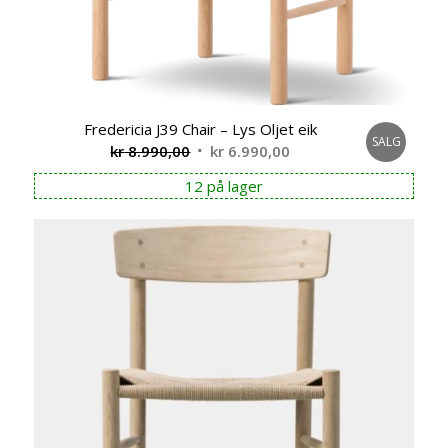
Fredericia J39 Chair – Lys Oljet eik
SALG
Opprinnelig
Nåværende
kr
8.990,00
kr
6.990,00
pris
pris
12 på lager
var:
er:
kr 8.990,00.
kr 6.990,00.