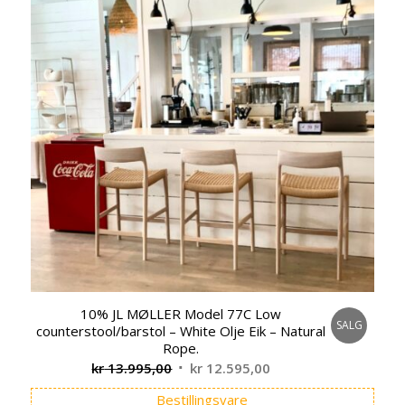
10% JL MØLLER Model 77C Low
SALG
counterstool/barstol – White Olje Eik – Natural
Rope.
Opprinnelig
Nåværende
kr
13.995,00
kr
12.595,00
pris
pris
Bestillingsvare