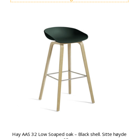
var:
er:
kr 13.995,00.
kr 12.595,00.
Hay AAS 32 Low Soaped oak – Black shell. Sitte høyde