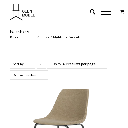
Barstoler
Du er her:
Hjem
/
Butikk
/
Møbler
/
Barstoler
Sort by
Display
Click
32 Products per page
to
Display
merker
order
products
descending