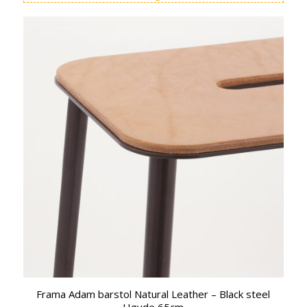
var:
er:
kr 7.860,00.
kr 6.995,00.
Frama Adam barstol Natural Leather – Black steel