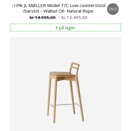
-10% JL MØLLER Model 77C Low counterstool
SALG
/barstol – Walnut Oil- Natural Rope.
Opprinnelig
Nåværende
kr
14.995,00
kr
13.495,00
pris
pris
3 på lager
var:
er:
kr 14.995,00.
kr 13.495,00.