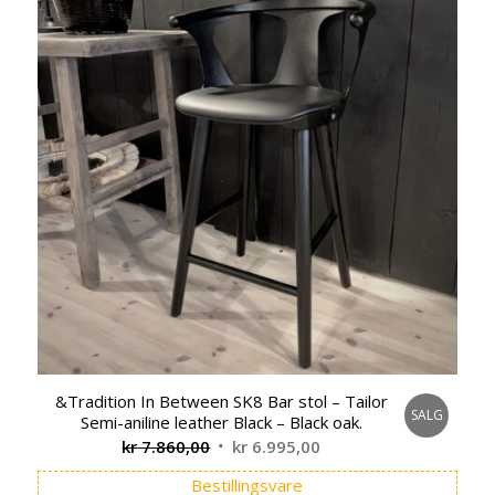
&Tradition In Between SK8 Bar stol – Tailor
SALG
Semi-aniline leather Black – Black oak.
Opprinnelig
Nåværende
kr
7.860,00
kr
6.995,00
pris
pris
Bestillingsvare