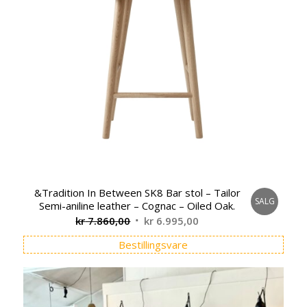
&Tradition In Between SK8 Bar stol – Tailor
SALG
Semi-aniline leather – Cognac – Oiled Oak.
Opprinnelig
Nåværende
kr
7.860,00
kr
6.995,00
pris
pris
Bestillingsvare
var:
er:
kr 7.860,00.
kr 6.995,00.