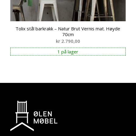
Tolix stål barkrakk – Natur Brut Vernis mat. Høyde
70cm
kr
2.790,00
1 på lager