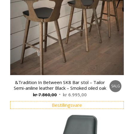
&Tradition In Between SK8 Bar stol – Tailor
SALG
Semi-aniline leather Black – Smoked oiled oak
Opprinnelig
Nåværende
kr
7.860,00
kr
6.995,00
pris
pris
Bestillingsvare
var:
er:
kr 7.860,00.
kr 6.995,00.