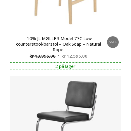
-10% JL MØLLER Model 77C Low
SALG
counterstool/barstol – Oak Soap – Natural
Rope.
Opprinnelig
Nåværende
kr
13.995,00
kr
12.595,00
pris
pris
2 på lager
var:
er:
kr 13.995,00.
kr 12.595,00.