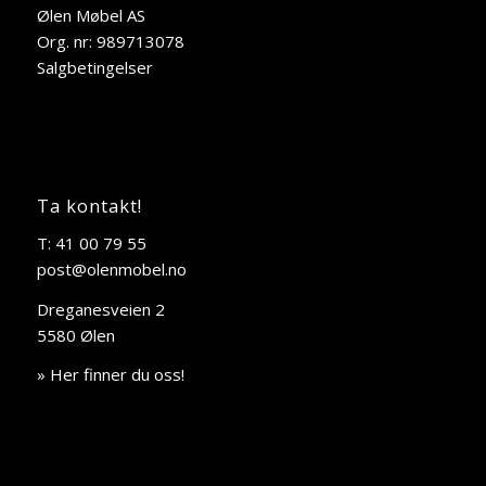
Ølen Møbel AS
Org. nr: 989713078
Salgbetingelser
Ta kontakt!
T: 41 00 79 55
post@olenmobel.no
Dreganesveien 2
5580 Ølen
» Her finner du oss!