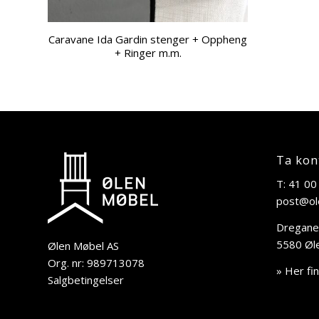
Caravane Ida Gardin stenger + Oppheng
+ Ringer m.m.
Ta kon
T: 41 00
post@ol
Dregane
5580 Øl
Ølen Møbel AS
Org. nr: 989713078
» Her fi
Salgbetingelser