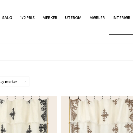
SALG
1/2 PRIS
MERKER
UTEROM
MØBLER
INTERIØR
lay
merker