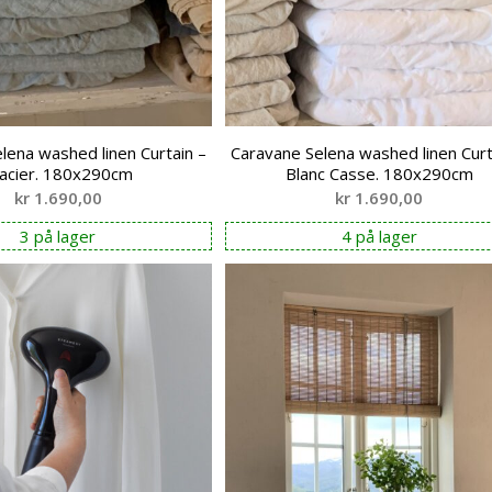
lena washed linen Curtain –
Caravane Selena washed linen Curt
acier. 180x290cm
Blanc Casse. 180x290cm
kr
1.690,00
kr
1.690,00
3 på lager
4 på lager