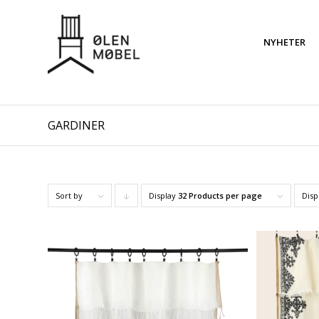
NYHETER
GARDINER
Sort by
Display
Click
32 Products per page
Disp
to
order
products
descending