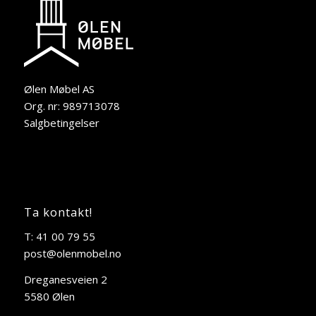
Ølen Møbel AS
Org. nr: 989713078
Salgbetingelser
Ta kontakt!
T: 41 00 79 55
post@olenmobel.no
Dreganesveien 2
5580 Ølen