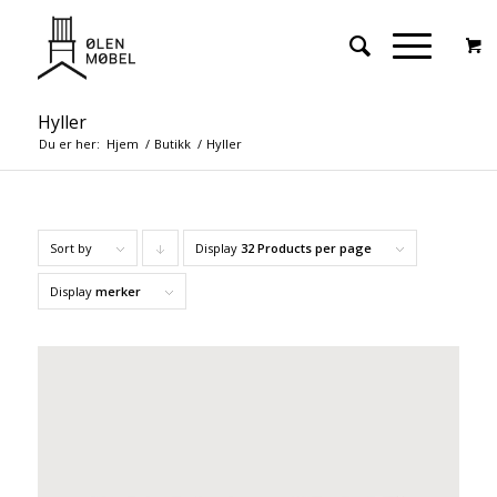
Hyller
Du er her:
Hjem
/
Butikk
/
Hyller
Sort by
Display
Click
32 Products per page
to
Display
merker
order
products
descending