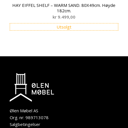
HAY EIFFEL SHELF – WARM SAND. 80X49cm. Høyde
182cm.
kr
9.499,00
Utsolgt
Ølen Møbel AS
Org. nr: 989713078
Salgbetingelser