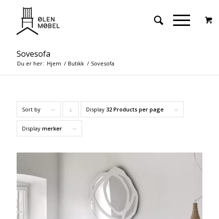
Sovesofa
Du er her:
Hjem
/
Butikk
/
Sovesofa
Sort by
Display
Click
32 Products per page
to
Display
merker
order
products
descending