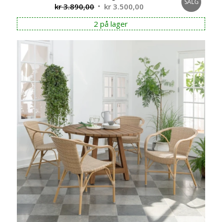
SALG
Opprinnelig
Nåværende
kr
3.890,00
kr
3.500,00
pris
pris
2 på lager
var:
er:
kr 3.890,00.
kr 3.500,00.