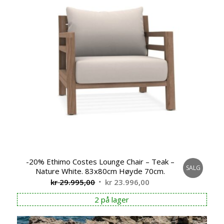
-20% Ethimo Costes Lounge Chair – Teak –
SALG
Nature White. 83x80cm Høyde 70cm.
Opprinnelig
Nåværende
kr
29.995,00
kr
23.996,00
pris
pris
2 på lager
var:
er:
kr 29.995,00.
kr 23.996,00.