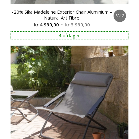
-20% Sika Madeleine Exterior Chair Aluminium –
SALG
Natural Art Fibre.
Opprinnelig
Nåværende
kr
4.990,00
kr
3.990,00
pris
pris
4 på lager
var:
er:
kr 4.990,00.
kr 3.990,00.