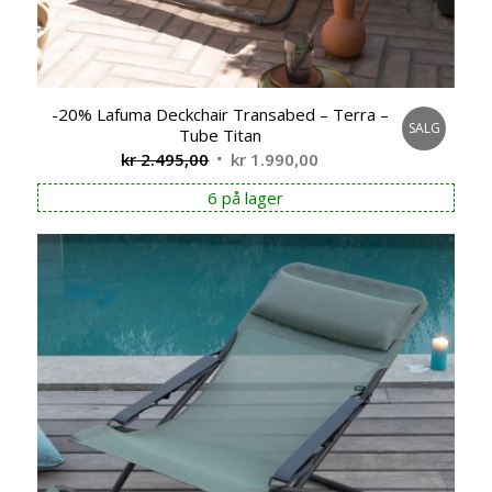
-20% Lafuma Deckchair Transabed – Terra –
SALG
Tube Titan
Opprinnelig
Nåværende
kr
2.495,00
kr
1.990,00
pris
pris
6 på lager
var:
er:
kr 2.495,00.
kr 1.990,00.