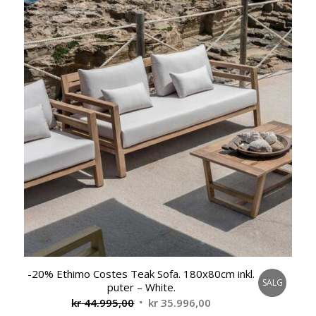
-20% Ethimo Costes Teak Sofa. 180x80cm inkl.
SALG
puter – White.
Opprinnelig
Nåværende
kr
44.995,00
kr
35.996,00