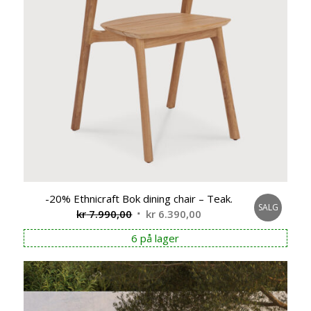
-20% Ethnicraft Bok dining chair – Teak.
SALG
Opprinnelig
Nåværende
kr
7.990,00
kr
6.390,00
pris
pris
6 på lager
var:
er:
kr 7.990,00.
kr 6.390,00.