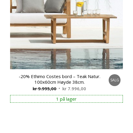
-20% Ethimo Costes bord – Teak Natur.
SALG
100x60cm Høyde 38cm.
Opprinnelig
Nåværende
kr
9.995,00
kr
7.996,00
pris
pris
1 på lager
var:
er:
kr 9.995,00.
kr 7.996,00.