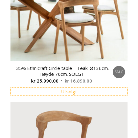
-35% Ethnicraft Circle table – Teak. Ø136cm.
SALG
Høyde 76cm. SOLGT
Opprinnelig
Nåværende
kr
25.990,00
kr
16.890,00
pris
pris
Utsolgt
var:
er:
kr 25.990,00.
kr 16.890,00.