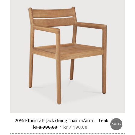
-20% Ethnicraft Jack dining chair m/arm – Teak
SALG
Opprinnelig
Nåværende
kr
8.990,00
kr
7.190,00
pris
pris