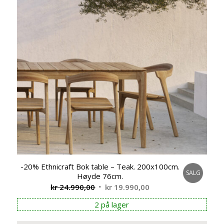
-20% Ethnicraft Bok table – Teak. 200x100cm.
SALG
Høyde 76cm.
Opprinnelig
Nåværende
kr
24.990,00
kr
19.990,00
pris
pris
2 på lager
var:
er:
kr 24.990,00.
kr 19.990,00.