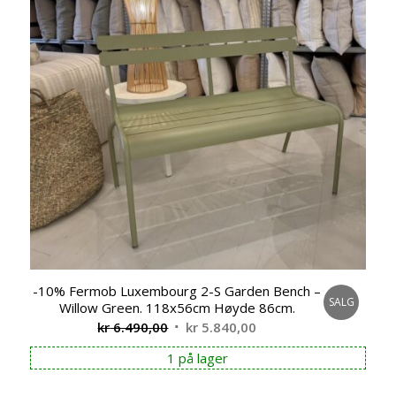
-10% Fermob Luxembourg 2-S Garden Bench –
SALG
Willow Green. 118x56cm Høyde 86cm.
Opprinnelig
Nåværende
kr
6.490,00
kr
5.840,00
pris
pris
1 på lager
var:
er:
kr 6.490,00.
kr 5.840,00.