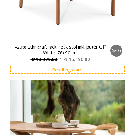
-20% Ethnicraft Jack Teak stol inkl. puter Off
SALG
White. 76x90cm.
Opprinnelig
Nåværende
kr
18.990,00
kr
15.190,00
pris
pris
Bestillingsvare
var:
er:
kr 18.990,00.
kr 15.190,00.