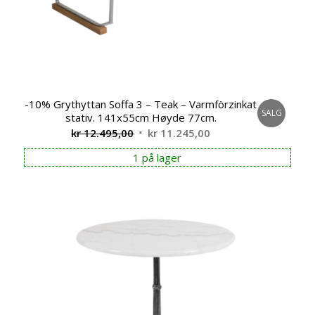
-10% Grythyttan Soffa 3 – Teak – Varmförzinkat
SALG
stativ. 141x55cm Høyde 77cm.
Opprinnelig
Nåværende
kr
12.495,00
kr
11.245,00
pris
pris
1 på lager
var:
er:
kr 12.495,00.
kr 11.245,00.