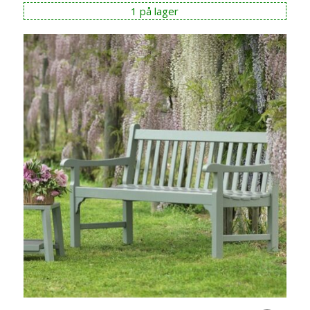
pris
pris
1 på lager
var:
er:
kr 44.995,00.
kr 35.996,00.