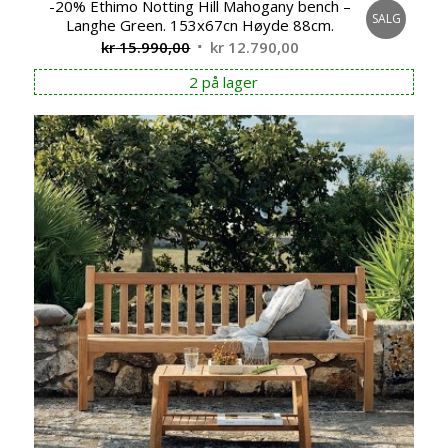
-20% Ethimo Notting Hill Mahogany bench –
SALG
Langhe Green. 153x67cn Høyde 88cm.
Opprinnelig
Nåværende
kr
15.990,00
kr
12.790,00
pris
pris
2 på lager
var:
er:
kr 15.990,00.
kr 12.790,00.