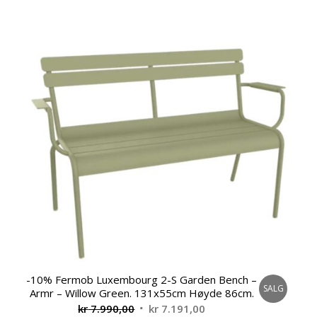
-10% Fermob Luxembourg 2-S Garden Bench –
SALG
Armr – Willow Green. 131x55cm Høyde 86cm.
Opprinnelig
Nåværende
kr
7.990,00
kr
7.191,00