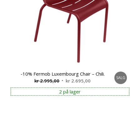
-10% Fermob Luxembourg Chair – Chili.
SALG
Opprinnelig
Nåværende
kr
2.995,00
kr
2.695,00
pris
pris
2 på lager
var:
er:
kr 2.995,00.
kr 2.695,00.