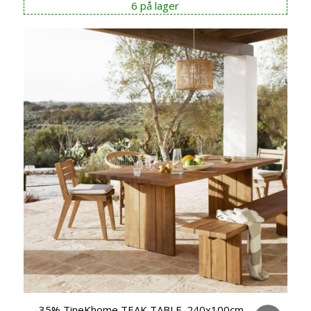
6 på lager
var:
er:
kr 8.990,00.
kr 7.190,00.
-35% TineKhome TEAK TABLE. 240x100cm