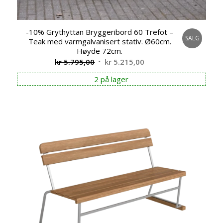
-10% Grythyttan Bryggeribord 60 Trefot –
SALG
Teak med varmgalvanisert stativ. Ø60cm.
Høyde 72cm.
Opprinnelig
Nåværende
kr
5.795,00
kr
5.215,00
pris
pris
2 på lager
var:
er:
kr 5.795,00.
kr 5.215,00.