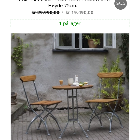
SALG
Høyde 75cm.
Opprinnelig
Nåværende
kr
29.990,00
kr
19.490,00
pris
pris
1 på lager
var:
er:
kr 29.990,00.
kr 19.490,00.