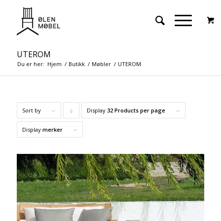
UTEROM
Du er her:
Hjem
/
Butikk
/
Møbler
/
UTEROM
Sort by
Display
Click
32 Products per page
to
Display
merker
order
products
descending