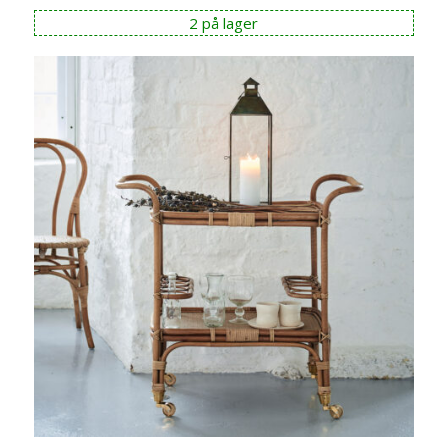
pris
pris
2 på lager
var:
er:
kr 7.990,00.
kr 7.191,00.