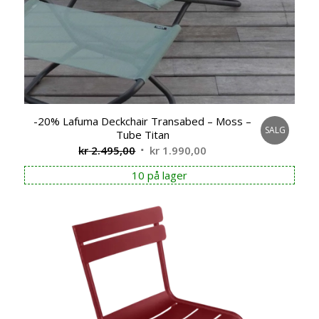
-20% Lafuma Deckchair Transabed – Moss –
SALG
Tube Titan
Opprinnelig
Nåværende
kr
2.495,00
kr
1.990,00
pris
pris
10 på lager
var:
er:
kr 2.495,00.
kr 1.990,00.