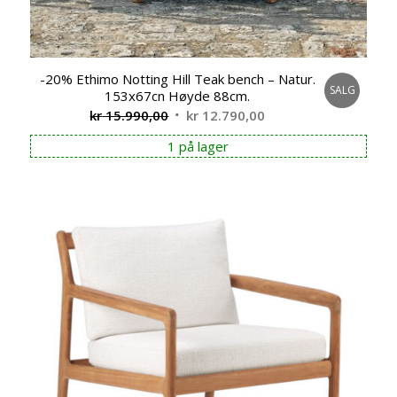
-20% Ethimo Notting Hill Teak bench – Natur.
SALG
153x67cn Høyde 88cm.
Opprinnelig
Nåværende
kr
15.990,00
kr
12.790,00
pris
pris
1 på lager
var:
er:
kr 15.990,00.
kr 12.790,00.