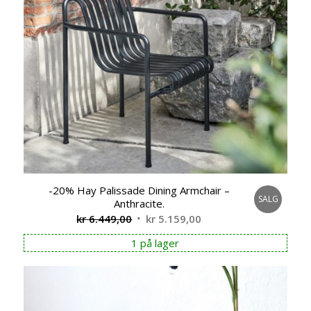
-20% Hay Palissade Dining Armchair –
SALG
Anthracite.
Opprinnelig
Nåværende
kr
6.449,00
kr
5.159,00
pris
pris
1 på lager
var:
er:
kr 6.449,00.
kr 5.159,00.