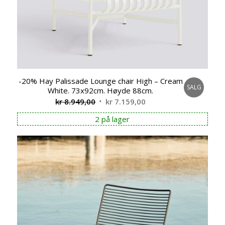
-20% Hay Palissade Lounge chair High – Cream
SALG
White. 73x92cm. Høyde 88cm.
Opprinnelig
Nåværende
kr
8.949,00
kr
7.159,00
pris
pris
2 på lager
var:
er:
kr 8.949,00.
kr 7.159,00.