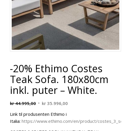
-20% Ethimo Costes
Teak Sofa. 180x80cm
inkl. puter – White.
Opprinnelig
Nåværende
kr
44.995,00
kr
35.996,00
pris
pris
Link til produsenten Ethimo i
var:
er:
Italia:
https://www.ethimo.com/en/product/costes_3_seate
kr 44.995,00.
kr 35.996,00.