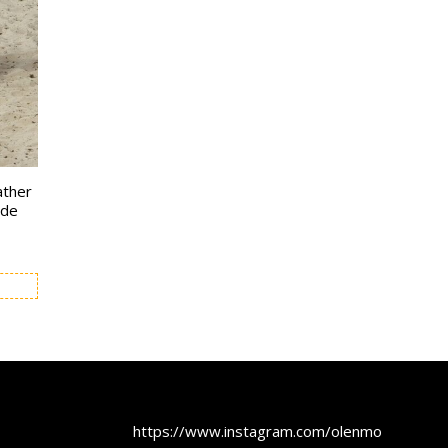
ather
yde
https://www.instagram.com/olenmobel