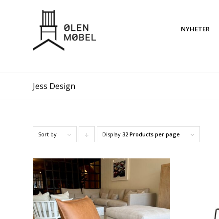
NYHETER
Jess Design
Sort by
Display
Click
32 Products per page
to
order
products
descending