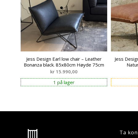
Jess Design Earl low chair – Leather
Jess Desig
Bonanza black. 85x80cm Høyde 75cm
Natu
kr
15.990,00
1 på lager
Ta kon