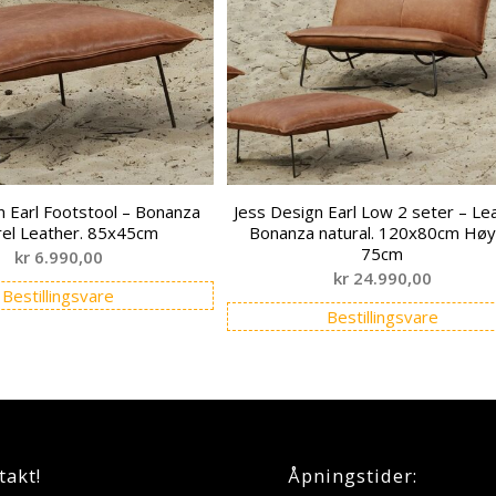
n Earl Footstool – Bonanza
Jess Design Earl Low 2 seter – Le
rel Leather. 85x45cm
Bonanza natural. 120x80cm Hø
75cm
kr
6.990,00
kr
24.990,00
Bestillingsvare
Bestillingsvare
takt!
Åpningstider: