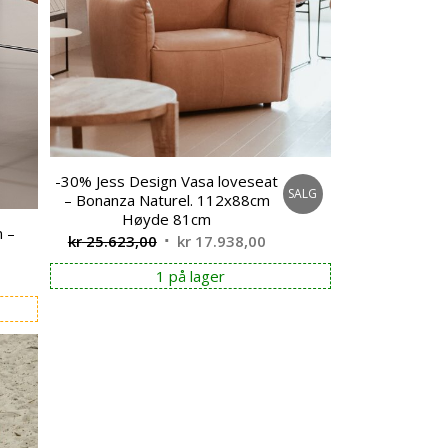
-30% Jess Design Vasa loveseat
SALG
– Bonanza Naturel. 112x88cm
Høyde 81cm
n –
Opprinnelig
Nåværende
kr
25.623,00
kr
17.938,00
pris
pris
1 på lager
var:
er:
kr 25.623,00.
kr 17.938,00.