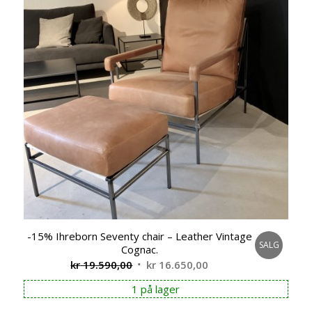
-15% Ihreborn Seventy chair – Leather Vintage
SALG
Cognac.
Opprinnelig
Nåværende
kr
19.590,00
kr
16.650,00
pris
pris
1 på lager
var:
er: