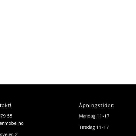
takt!
Åpningstider:
 79 55
Mandag 11-17
enmobel.no
Tirsdag 11-17
sveien 2