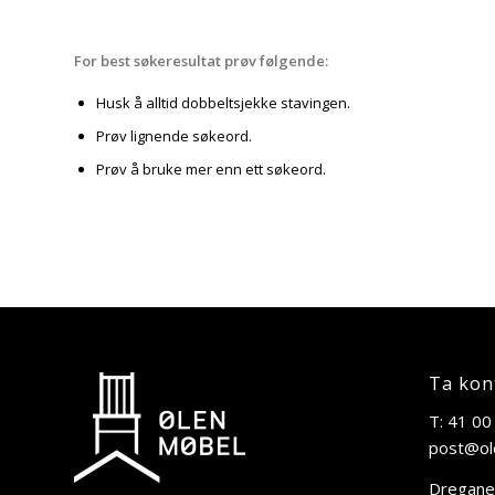
For best søkeresultat prøv følgende:
Husk å alltid dobbeltsjekke stavingen.
Prøv lignende søkeord.
Prøv å bruke mer enn ett søkeord.
Ta kon
T: 41 00
post@ol
Dregane