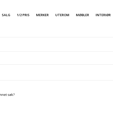
SALG
1/2 PRIS
MERKER
UTEROM
MØBLER
INTERIØR
 annet søk?