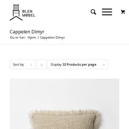
Cappelen Dimyr
Du er her:
Hjem
/
Cappelen Dimyr
Sort by
Display
Click
32 Products per page
to
order
products
descending