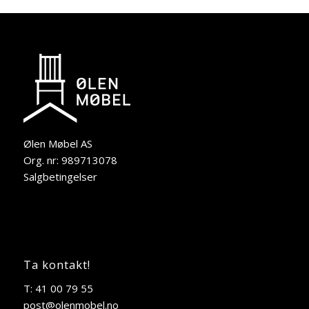
Ølen Møbel AS
Org. nr: 989713078
Salgbetingelser
Ta kontakt!
T: 41 00 79 55
post@olenmobel.no