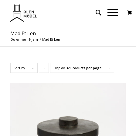
Mad Et Len
Du er her:
Hjem
/
Mad Et Len
Sort by
Display
Click
32 Products per page
to
order
products
descending