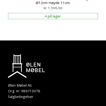
Ø12cm Høyde 11cm.
kr
1.590,00
4 på lager
Ølen Møbel AS
Org. nr: 989713078
Salgbetingelser