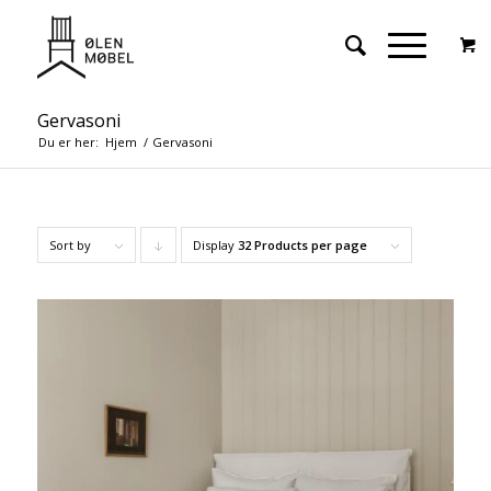
Gervasoni
Du er her:
Hjem
/
Gervasoni
Sort by
Display
Click
32 Products per page
to
order
products
descending