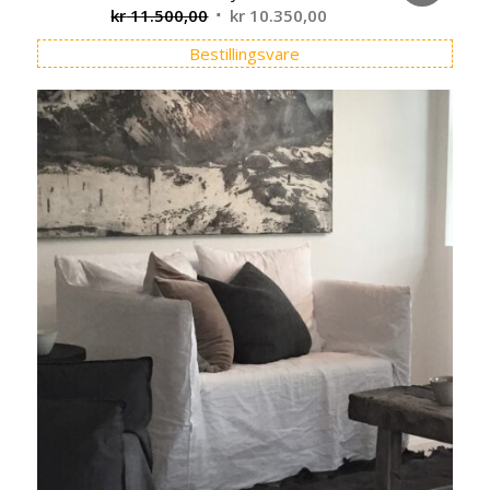
Opprinnelig
Nåværende
kr
11.500,00
kr
10.350,00
pris
pris
Bestillingsvare
var:
er:
kr 11.500,00.
kr 10.350,00.