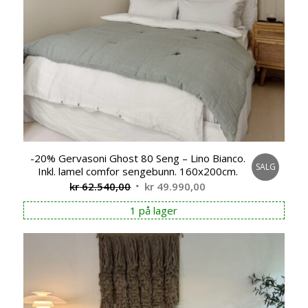
-20% Gervasoni Ghost 80 Seng – Lino Bianco.
SALG
Inkl. lamel comfor sengebunn. 160x200cm.
Opprinnelig
Nåværende
kr
62.540,00
kr
49.990,00
pris
pris
1 på lager
var:
er:
kr 62.540,00.
kr 49.990,00.