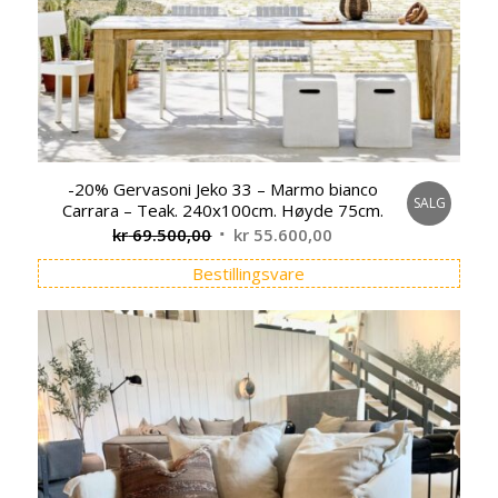
-20% Gervasoni Jeko 33 – Marmo bianco
SALG
Carrara – Teak. 240x100cm. Høyde 75cm.
Opprinnelig
Nåværende
kr
69.500,00
kr
55.600,00
pris
pris
Bestillingsvare
var:
er:
kr 69.500,00.
kr 55.600,00.