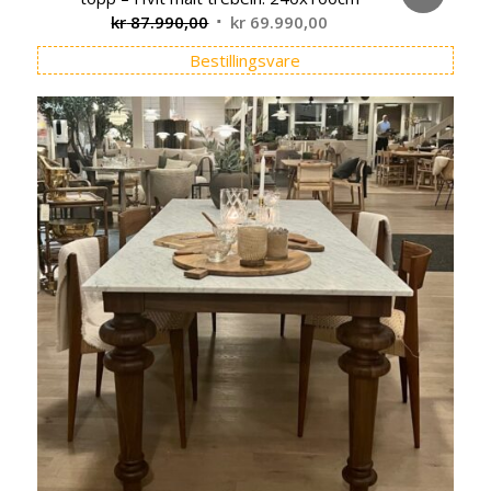
Opprinnelig
Nåværende
kr
87.990,00
kr
69.990,00
pris
pris
Bestillingsvare
var:
er:
kr 87.990,00.
kr 69.990,00.