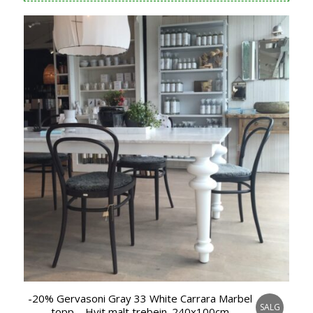
var:
er:
kr 45.985,00.
kr 22.990,00.
-20% Gervasoni Gray 33 White Carrara Marbel
SALG
topp – Hvit malt trebein. 240x100cm