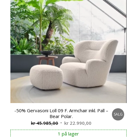
-50% Gervasoni Loll 09 F. Armchair inkl. Pall –
SALG
Bear Polar.
Opprinnelig
Nåværende
kr
45.985,00
kr
22.990,00
pris
pris
1 på lager