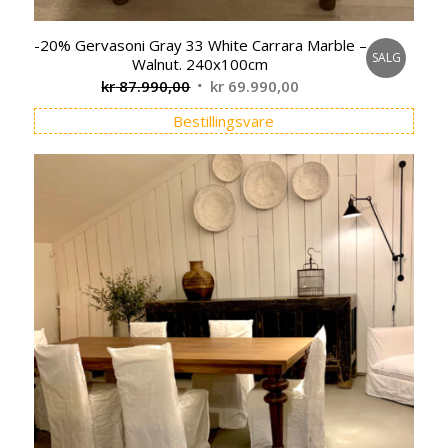
-20% Gervasoni Gray 33 White Carrara Marble –
SALG
Walnut. 240x100cm
Opprinnelig
Nåværende
kr
87.990,00
kr
69.990,00
pris
pris
Bestillingsvare
var:
er:
kr 87.990,00.
kr 69.990,00.