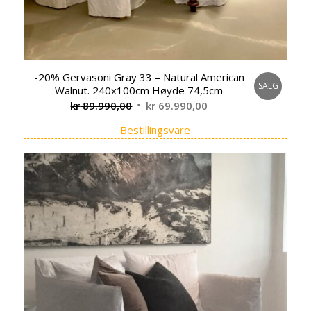
-20% Gervasoni Gray 33 – Natural American
SALG
Walnut. 240x100cm Høyde 74,5cm
Opprinnelig
Nåværende
kr
89.990,00
kr
69.990,00
pris
pris
Bestillingsvare
var:
er:
kr 89.990,00.
kr 69.990,00.