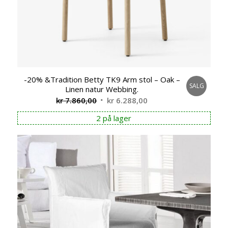
-20% &Tradition Betty TK9 Arm stol – Oak –
SALG
Linen natur Webbing.
Opprinnelig
Nåværende
kr
7.860,00
kr
6.288,00
pris
pris
2 på lager
var:
er:
kr 7.860,00.
kr 6.288,00.