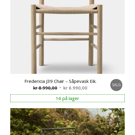
Fredericia J39 Chair – Såpevask Eik.
SALG
Opprinnelig
Nåværende
kr
8.990,00
kr
6.990,00
pris
pris
16 på lager
var:
er:
kr 8.990,00.
kr 6.990,00.