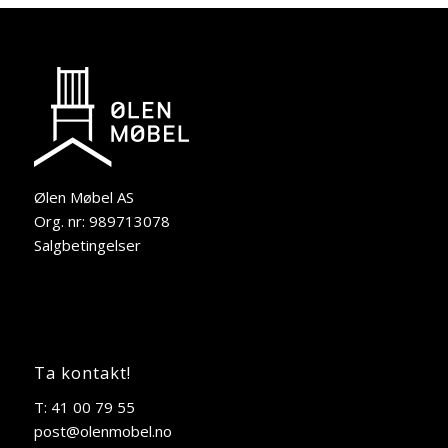
Ølen Møbel AS
Org. nr: 989713078
Salgbetingelser
Ta kontakt!
T: 41 00 79 55
post@olenmobel.no