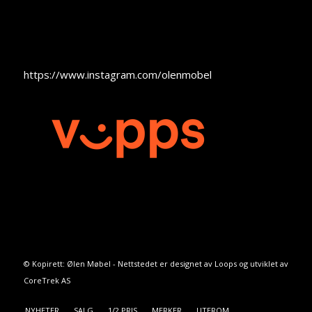
https://www.instagram.com/olenmobel
© Kopirett: Ølen Møbel - Nettstedet er designet av
Loops
og utviklet av
CoreTrek AS
NYHETER
SALG
1/2 PRIS
MERKER
UTEROM