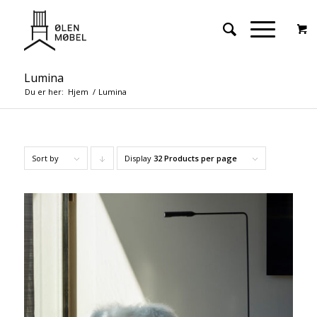
Lumina
Du er her:
Hjem
/
Lumina
Sort by
Display
Click
32 Products per page
to
order
products
descending