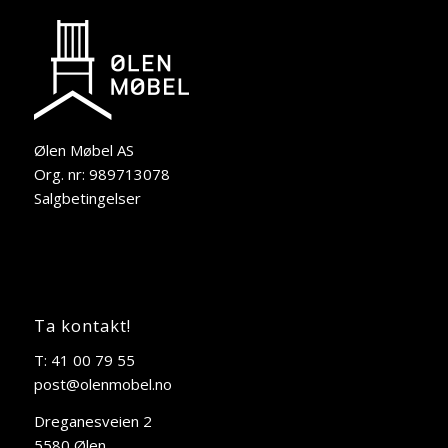
Ølen Møbel AS
Org. nr: 989713078
Salgbetingelser
Ta kontakt!
T: 41 00 79 55
post@olenmobel.no
Dreganesveien 2
5580 Ølen