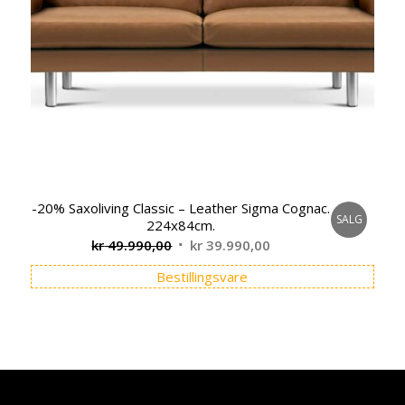
-20% Saxoliving Classic – Leather Sigma Cognac.
SALG
224x84cm.
Opprinnelig
Nåværende
kr
49.990,00
kr
39.990,00
pris
pris
Bestillingsvare
var:
er:
kr 49.990,00.
kr 39.990,00.