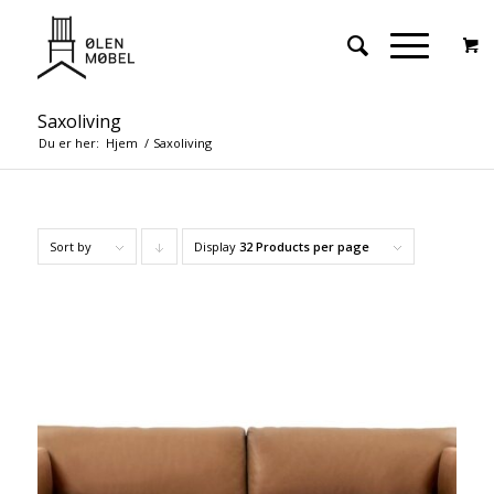
Saxoliving
Du er her:
Hjem
/
Saxoliving
Sort by
Display
Click
32 Products per page
to
order
products
descending