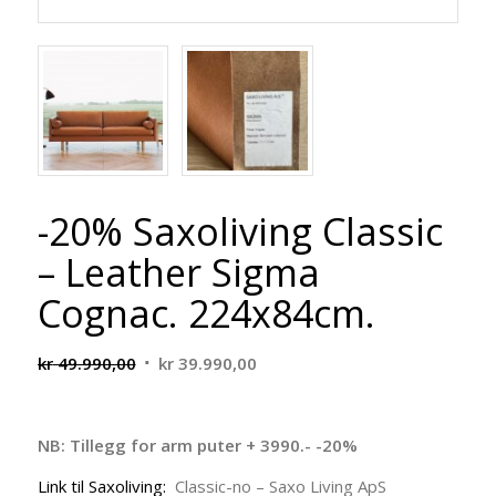
-20% Saxoliving Classic
– Leather Sigma
Cognac. 224x84cm.
Opprinnelig
Nåværende
kr
49.990,00
kr
39.990,00
pris
pris
var:
er:
kr 49.990,00.
kr 39.990,00.
NB: Tillegg for arm puter + 3990.- -20%
Link til Saxoliving:
Classic-no – Saxo Living ApS