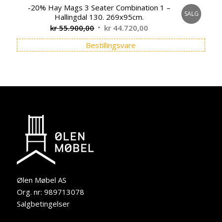
-20% Hay Mags 3 Seater Combination 1 –
SALG
Hallingdal 130. 269x95cm.
Opprinnelig
Nåværende
kr
55.900,00
kr
44.720,00
pris
pris
Bestillingsvare
var:
er:
kr 55.900,00.
kr 44.720,00.
Ølen Møbel AS
Org. nr: 989713078
Salgbetingelser