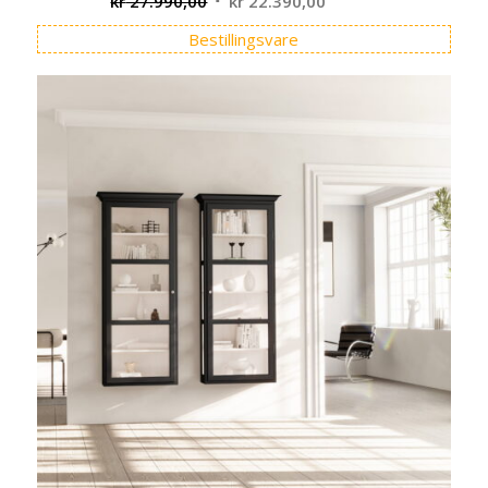
Opprinnelig
Nåværende
kr
27.990,00
kr
22.390,00
pris
pris
Bestillingsvare
var:
er:
kr 27.990,00.
kr 22.390,00.