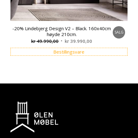
-20% Lindebjerg Design V2 – Black. 160x40cm
SALG
høyde 210cm.
Opprinnelig
Nåværende
kr
49.990,00
kr
39.990,00
pris
pris
Bestillingsvare
var:
er:
kr 49.990,00.
kr 39.990,00.