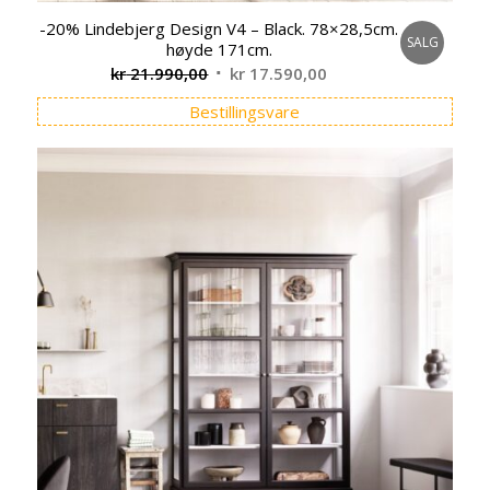
-20% Lindebjerg Design V4 – Black. 78×28,5cm.
SALG
høyde 171cm.
Opprinnelig
Nåværende
kr
21.990,00
kr
17.590,00
pris
pris
Bestillingsvare
var:
er:
kr 21.990,00.
kr 17.590,00.