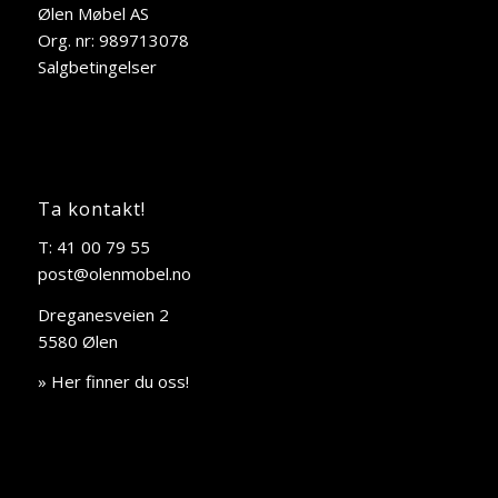
Ølen Møbel AS
Org. nr: 989713078
Salgbetingelser
Ta kontakt!
T: 41 00 79 55
post@olenmobel.no
Dreganesveien 2
5580 Ølen
» Her finner du oss!