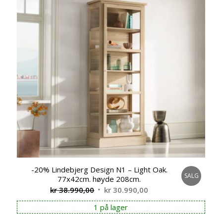
-20% Lindebjerg Design N1 – Light Oak.
SALG
77x42cm. høyde 208cm.
Opprinnelig
Nåværende
kr
38.990,00
kr
30.990,00
pris
pris
1 på lager
var:
er: