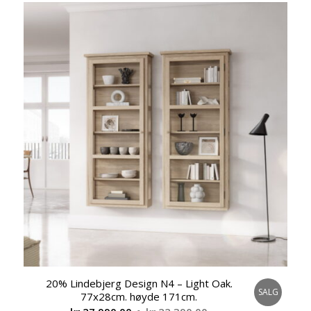
kr 38.990,00.
kr 30.990,00.
20% Lindebjerg Design N4 – Light Oak.
SALG
77x28cm. høyde 171cm.