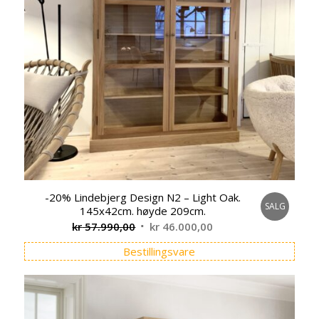
-20% Lindebjerg Design N2 – Light Oak.
SALG
145x42cm. høyde 209cm.
Opprinnelig
Nåværende
kr
57.990,00
kr
46.000,00
pris
pris
Bestillingsvare
var:
er:
kr 57.990,00.
kr 46.000,00.