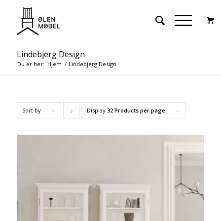
Lindebjerg Design
Du er her:
Hjem
/
Lindebjerg Design
Sort by
Display
Click
32 Products per page
to
order
products
descending