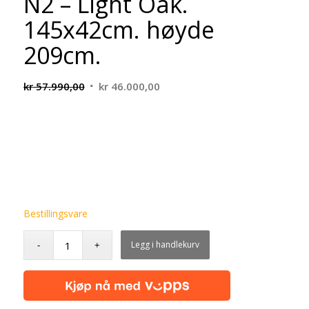
N2 – Light Oak.
145x42cm. høyde
209cm.
Opprinnelig
Nåværende
kr
57.990,00
kr
46.000,00
pris
pris
var:
er:
kr 57.990,00.
kr 46.000,00.
Bestillingsvare
Legg i handlekurv