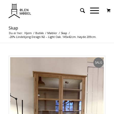
Skap
Du er her:
Hjem
/
Butikk
/
Møbler
/
Skap
/
-20% Lindebjerg Design N2 – Light Oak. 145x42cm. høyde 209cm.
SALG