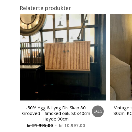
Relaterte produkter
-50% Ygg & Lyng Dis Skap 80.
Vintage 
SALG
Grooved – Smoked oak. 80x40cm
80cm. K
Høyde 90cm.
Opprinnelig
Nåværende
kr
21.995,00
kr
10.997,00
pris
pris