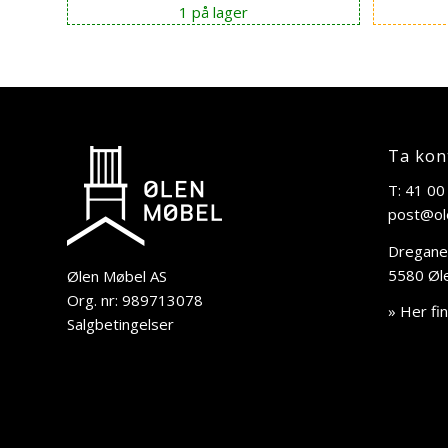
1 på lager
var:
er:
kr 21.995,00.
kr 10.997,00.
Ta kon
T: 41 00
post@ol
Dregane
5580 Øl
Ølen Møbel AS
Org. nr: 989713078
» Her fi
Salgbetingelser