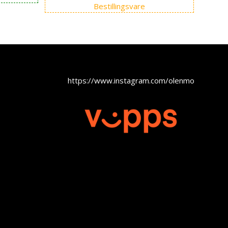
Bestillingsvare
var:
er:
kr 49.995,00.
kr 39.990,00.
https://www.instagram.com/olenmobel