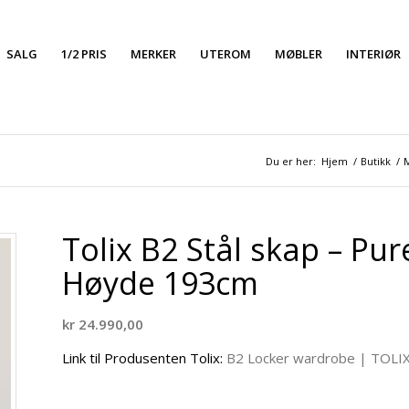
SALG
1/2 PRIS
MERKER
UTEROM
MØBLER
INTERIØR
Du er her:
Hjem
/
Butikk
/
Tolix B2 Stål skap – Pu
Høyde 193cm
kr
24.990,00
Link til Produsenten Tolix:
B2 Locker wardrobe | TOLI