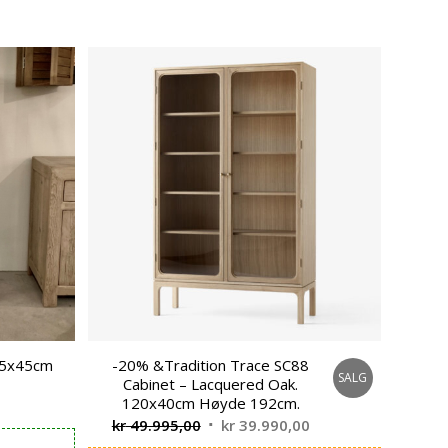
 75x45cm
-20% &Tradition Trace SC88
SALG
Cabinet – Lacquered Oak.
120x40cm Høyde 192cm.
Opprinnelig
Nåværende
kr
49.995,00
kr
39.990,00
pris
pris