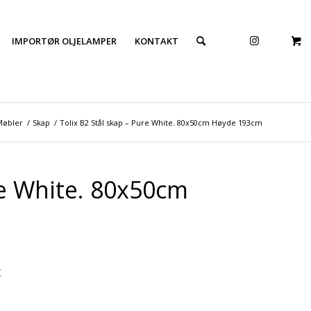
IMPORTØR OLJELAMPER
KONTAKT
Møbler
/
Skap
/
Tolix B2 Stål skap – Pure White. 80x50cm Høyde 193cm
re White. 80x50cm
X