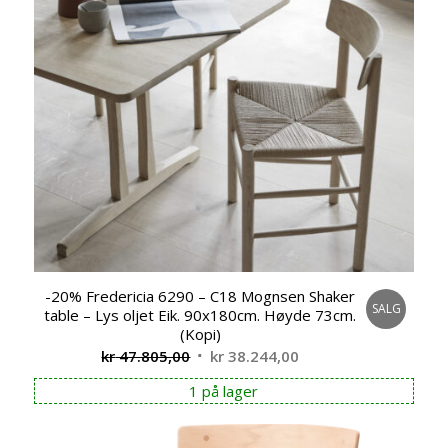
-20% Fredericia 6290 – C18 Mognsen Shaker
SALG
table – Lys oljet Eik. 90x180cm. Høyde 73cm.
(Kopi)
Opprinnelig
Nåværende
kr
47.805,00
kr
38.244,00
pris
pris
1 på lager
var:
er:
kr 47.805,00.
kr 38.244,00.