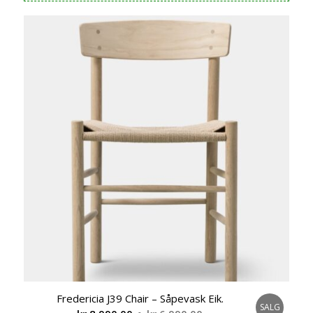
var:
er:
kr 8.990,00.
kr 6.990,00.
Fredericia J39 Chair – Såpevask Eik.
SALG