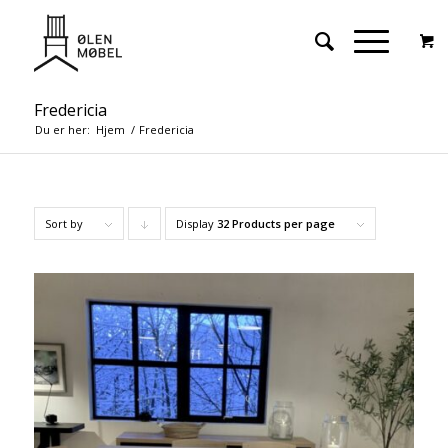
Fredericia
Du er her:
Hjem
/
Fredericia
Sort by
Display
Click
32 Products per page
to
order
products
descending