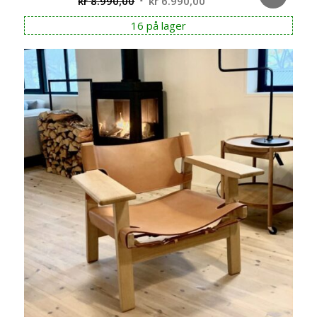
Opprinnelig
Nåværende
kr
8.990,00
kr
6.990,00
pris
pris
16 på lager
var:
er:
kr 8.990,00.
kr 6.990,00.