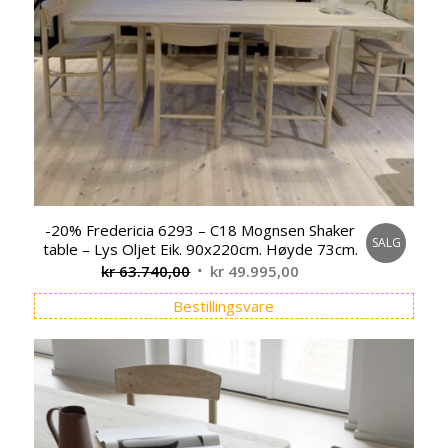
-20% Fredericia 6293 – C18 Mognsen Shaker
SALG
table – Lys Oljet Eik. 90x220cm. Høyde 73cm.
Opprinnelig
Nåværende
kr
63.740,00
kr
49.995,00
pris
pris
Bestillingsvare
var:
er:
kr 63.740,00.
kr 49.995,00.