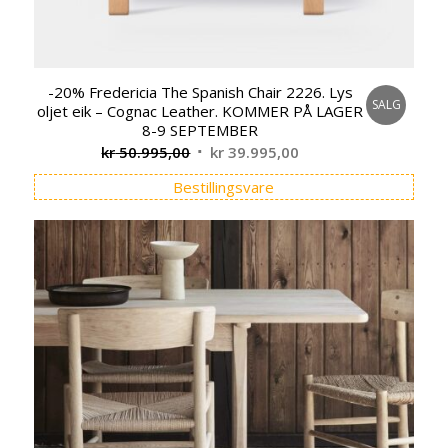
-20% Fredericia The Spanish Chair 2226. Lys
SALG
oljet eik – Cognac Leather. KOMMER PÅ LAGER
8-9 SEPTEMBER
Opprinnelig
Nåværende
kr
50.995,00
kr
39.995,00
pris
pris
Bestillingsvare
var:
er:
kr 50.995,00.
kr 39.995,00.