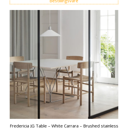
Bestillingsvare
var:
er:
kr 26.975,00.
kr 22.900,00.
Fredericia JG Table – White Carrara – Brushed stainless