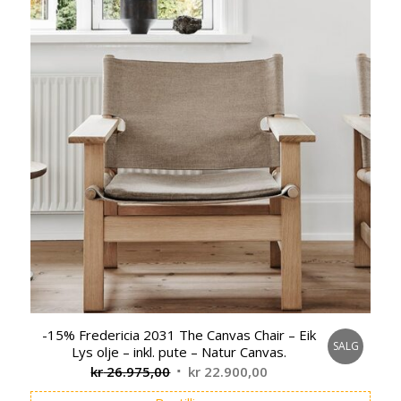
-15% Fredericia 2031 The Canvas Chair – Eik
SALG
Lys olje – inkl. pute – Natur Canvas.
Opprinnelig
Nåværende
kr
26.975,00
kr
22.900,00
pris
pris