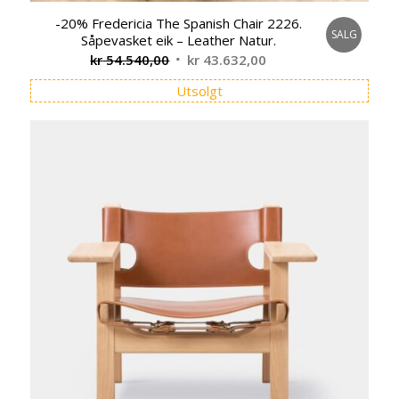
-20% Fredericia The Spanish Chair 2226.
SALG
Såpevasket eik – Leather Natur.
Opprinnelig
Nåværende
kr
54.540,00
kr
43.632,00
pris
pris
Utsolgt
var:
er:
kr 54.540,00.
kr 43.632,00.