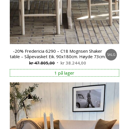
-20% Fredericia 6290 – C18 Mognsen Shaker
SALG
table – Såpevasket Eik. 90x180cm. Høyde 73cm.
Opprinnelig
Nåværende
kr
47.805,00
kr
38.244,00
pris
pris
1 på lager
var:
er:
kr 47.805,00.
kr 38.244,00.