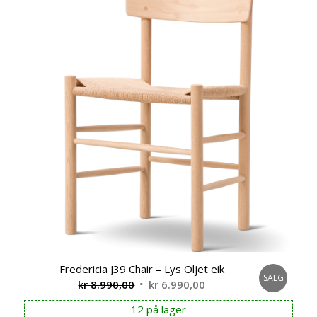
Fredericia J39 Chair – Lys Oljet eik
SALG
Opprinnelig
Nåværende
kr
8.990,00
kr
6.990,00
pris
pris
12 på lager