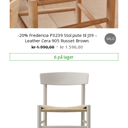
-20% Fredericia P3239 Stol pute til J39 –
SALG
Leather Cera 905 Russet Brown.
Opprinnelig
Nåværende
kr
1.990,00
kr
1.596,00
pris
pris
6 på lager
var:
er:
kr 1.990,00.
kr 1.596,00.