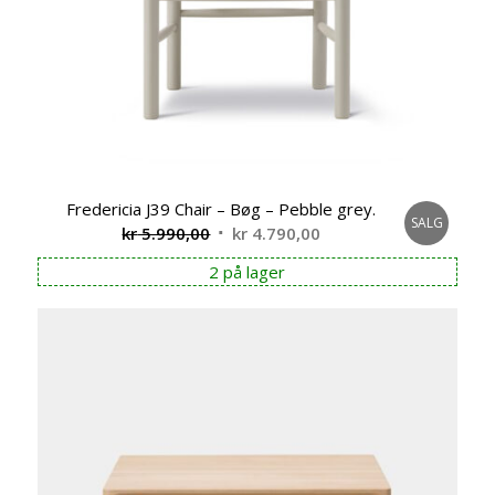
Fredericia J39 Chair – Bøg – Pebble grey.
SALG
Opprinnelig
Nåværende
kr
5.990,00
kr
4.790,00
pris
pris
2 på lager
var:
er:
kr 5.990,00.
kr 4.790,00.