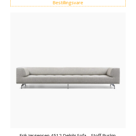
Bestillingsvare
Erik Jørgensen 4512 Delphi Sofa – Stoff Ruskin.