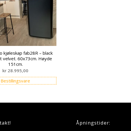
 kjøleskap fab28R – black
t velvet. 60x73cm. Høyde
151cm.
kr
28.995,00
Bestillingsvare
takt!
Åpningstider: