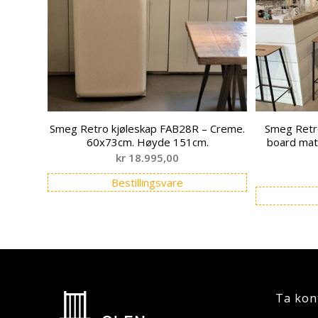
Smeg Retro kjøleskap FAB28R – Creme.
Smeg Retro
60x73cm. Høyde 151cm.
board mat
kr
18.995,00
Bestillingsvare
Ta kon