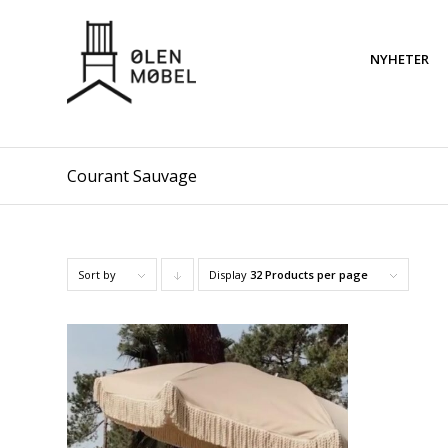
NYHETER
Courant Sauvage
Sort by
Display
Click
32 Products per page
to
order
products
descending