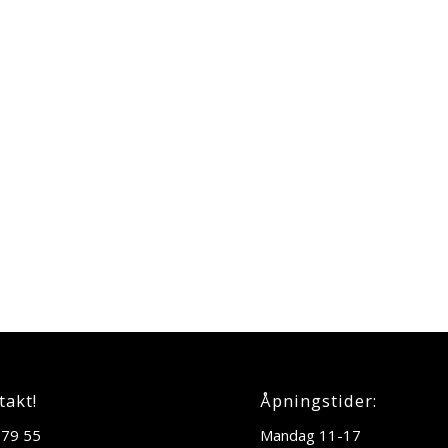
takt!
Åpningstider:
 79 55
Mandag 11-17