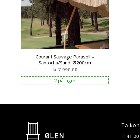
Courant Sauvage Parasoll –
Santocha/Sand. Ø200cm
kr
7.990,00
2 på lager
Ta kon
T: 41 00