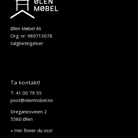
Ølen Møbel AS
Org. nr: 989713078
Salgbetingelser
Ta kontakt!
T: 41 00 79 55
post@olenmobel.no
Dreganesveien 2
5580 Ølen
» Her finner du oss!