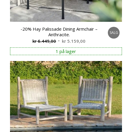
-20% Hay Palissade Dining Armchair –
SALG
Anthracite.
Opprinnelig
Nåværende
kr
6.449,00
kr
5.159,00
pris
pris
1 på lager
var:
er:
kr 6.449,00.
kr 5.159,00.