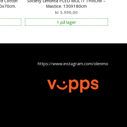
ed Cotton
Society Limonta PLED MULTI THROW –
50x70cm.
Mastice. 130X180cm
kr
5.990,00
1 på lager
https://www.instagram.com/olenmobel