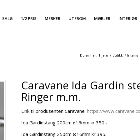
SALG
1/2 PRIS
MERKER
UTEROM
MØBLER
INTERIØR
Du er her:
Hjem
/
Butikk
/
Interiør
Caravane Ida Gardin s
Ringer m.m.
Link til produsenten Caravane:
https://www.caravane.co
Ida Gardinstang 200cm ø16mm kr 350.-
Ida Gardinstang 250cm Ø16mm kr 395.-