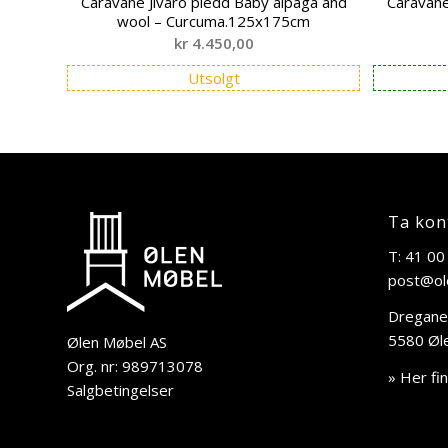
Caravane Jivaro pledd Baby alpaga and
Caravane
wool – Curcuma.125x175cm
kr
4.450,00
Utsolgt
Ta kon
T: 41 00
post@ol
Dregane
5580 Øl
Ølen Møbel AS
Org. nr: 989713078
» Her fi
Salgbetingelser