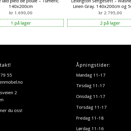
 laid pied de poule – Tumeric.
Lexington Sengesett – Wash
140x200cm
Linen Gray. 140x200cm og 
kr
1.690,00
kr
2.795,00
1 på lager
2 på lager
takt!
Åpningstider:
 79 55
Mandag 11-17
enmobel.no
Tirsdag 11-17
sveien 2
Onsdag 11-17
en
Torsdag 11-17
nner du oss!
Fredag 11-18
Lørdag 11-16