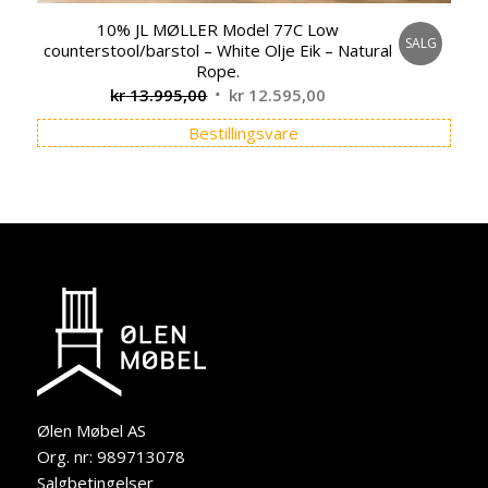
10% JL MØLLER Model 77C Low
SALG
counterstool/barstol – White Olje Eik – Natural
Rope.
Opprinnelig
Nåværende
kr
13.995,00
kr
12.595,00
pris
pris
Bestillingsvare
var:
er:
kr 13.995,00.
kr 12.595,00.
Ølen Møbel AS
Org. nr: 989713078
Salgbetingelser