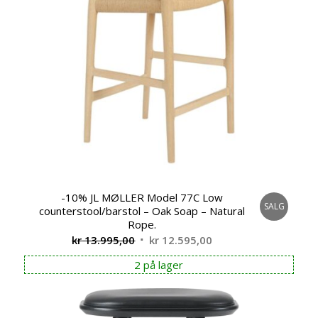
-10% JL MØLLER Model 77C Low
SALG
counterstool/barstol – Oak Soap – Natural
Rope.
Opprinnelig
Nåværende
kr
13.995,00
kr
12.595,00
pris
pris
2 på lager
var:
er:
kr 13.995,00.
kr 12.595,00.