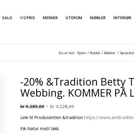
SALG
1/2 PRIS
MERKER
UTEROM
MØBLER
INTERIØR
Du er her:
Hjem
/
Butikk
/
Møbler
/
Spisesto
-20% &Tradition Betty 
Webbing. KOMMER PÅ L
Opprinnelig
Nåværende
kr
5.285,00
kr
4.228,00
pris
pris
Link til Produsenten &tradirion
https://www.andtraditi
var:
er:
kr 5.285,00.
kr 4.228,00.
Eik Natur matt lakk.