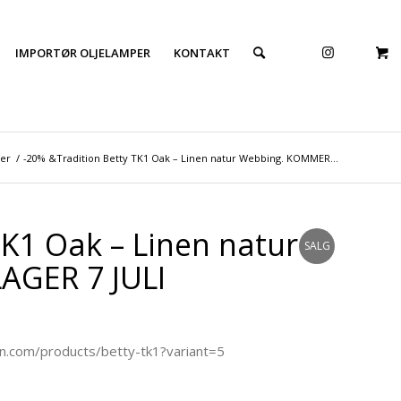
IMPORTØR OLJELAMPER
KONTAKT
ler
/
-20% &Tradition Betty TK1 Oak – Linen natur Webbing. KOMMER...
TK1 Oak – Linen natur
SALG
AGER 7 JULI
on.com/products/betty-tk1?variant=5