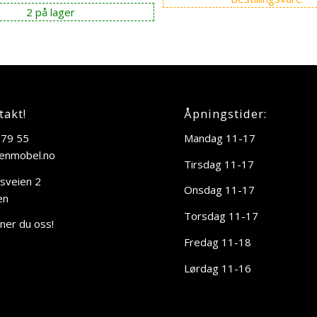
pris
pris
2 på lager
var:
er:
kr 14.595,00.
kr 12.995,00.
takt!
Åpningstider:
 79 55
Mandag 11-17
enmobel.no
Tirsdag 11-17
sveien 2
Onsdag 11-17
en
Torsdag 11-17
nner du oss!
Fredag 11-18
Lørdag 11-16