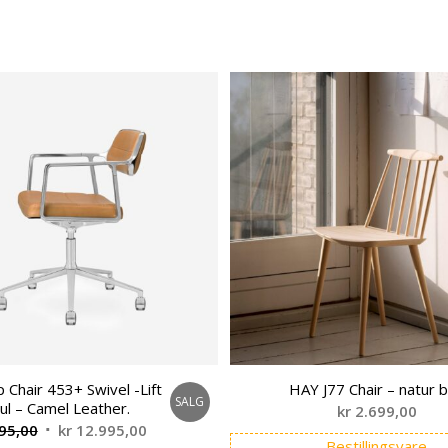
 Chair 453+ Swivel -Lift
HAY J77 Chair – natur 
SALG
ul – Camel Leather.
kr
2.699,00
Opprinnelig
Nåværende
95,00
kr
12.995,00
Bestillingsvare