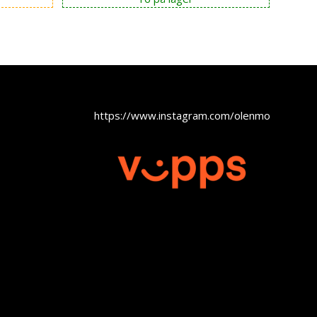
var:
er:
kr 8.990,00.
kr 6.990,00.
https://www.instagram.com/olenmobel