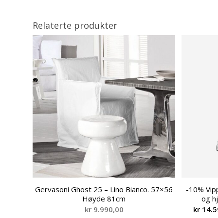
Relaterte produkter
Gervasoni Ghost 25 – Lino Bianco. 57×56
-10% Vipp
Høyde 81cm
og hj
kr
9.990,00
kr
14.5