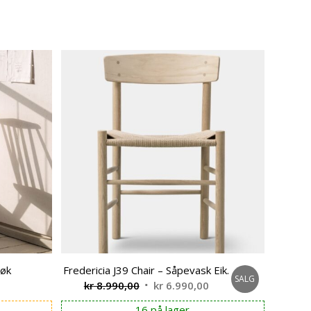
bøk
Fredericia J39 Chair – Såpevask Eik.
SALG
Opprinnelig
Nåværende
kr
8.990,00
kr
6.990,00
pris
pris
16 på lager