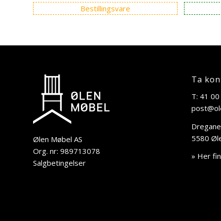
Bestillingsvare
Ta kon
T: 41 00
post@ol
Dregane
5580 Øl
Ølen Møbel AS
Org. nr: 989713078
» Her fi
Salgbetingelser