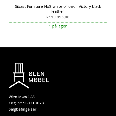
Sibast Furniture No8 white oil oak – Victory black
leather
kr
13.995,00
1 på lager
Ølen Møbel AS
Org. nr: 989713078
Salgbetingelser