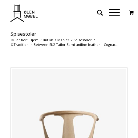
Spisestoler
Du er her:
Hjem
/
Butikk
/
Møbler
/
Spisestoler
/
&Tradition In Between SK2 Tailor Semi-aniline leather – Cognac...