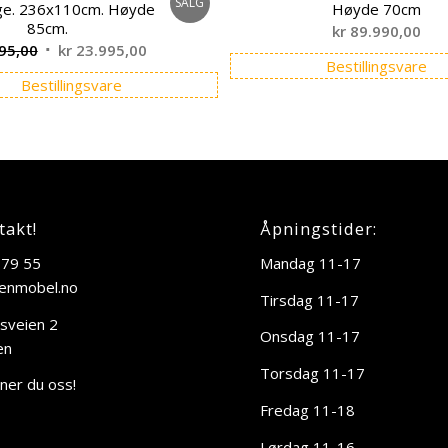
SALG
ige. 236x110cm. Høyde
Høyde 70cm
85cm.
kr
89.990,00
Opprinnelig
Nåværende
95,00
kr
23.995,00
Bestillingsvare
pris
pris
Bestillingsvare
var:
er:
kr 29.995,00.
kr 23.995,00.
takt!
Åpningstider:
 79 55
Mandag 11-17
enmobel.no
Tirsdag 11-17
sveien 2
Onsdag 11-17
en
Torsdag 11-17
nner du oss!
Fredag 11-18
Lørdag 11-16