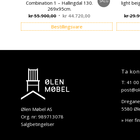
SALG
Combination 1 – Hallingdal 130.
light be
269x95cm.
Opprinnelig
Nåværende
kr
55.900,00
kr
44.720,00
kr
29.9
pris
pris
Bestillingsvare
var:
er:
kr 55.900,00.
kr 44.720,00.
Ta kon
T: 41 00
post@ol
Dregane
5580 Øl
Ølen Møbel AS
Org. nr: 989713078
» Her fi
Salgbetingelser