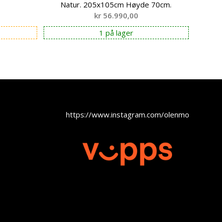
Natur. 205x105cm Høyde 70cm.
kr
56.990,00
1 på lager
https://www.instagram.com/olenmobel