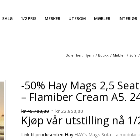
SALG
1/2 PRIS
MERKER
UTEROM
MØBLER
INTERIØR
Du er her:
Hjem
/
Butikk
/
Møbler
/
Sofa
/
-50% Hay Mags 2,5 Seat
– Flamiber Cream A5. 2
Opprinnelig
Nåværende
kr
45.700,00
kr
22.850,00
Kjøp vår utstilling nå 1/
pris
pris
var:
er:
kr 45.700,00.
kr 22.850,00.
Link til produsenten Hay:
HAY’s Mags Sofa – a modular co