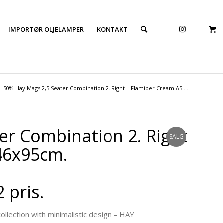
IMPORTØR OLJELAMPER
KONTAKT
-50% Hay Mags 2,5 Seater Combination 2. Right – Flamiber Cream A5....
er Combination 2. Right
SALG
46x95cm.
2 pris.
llection with minimalistic design – HAY