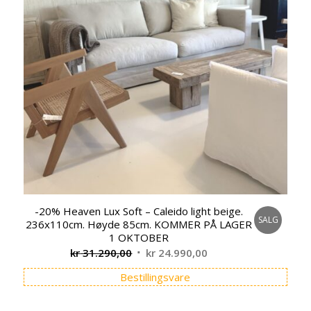
-20% Heaven Lux Soft – Caleido light beige.
SALG
236x110cm. Høyde 85cm. KOMMER PÅ LAGER
1 OKTOBER
Opprinnelig
Nåværende
kr
31.290,00
kr
24.990,00
pris
pris
Bestillingsvare
var:
er:
kr 31.290,00.
kr 24.990,00.