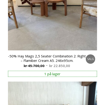
-50% Hay Mags 2,5 Seater Combination 2. Right
SALG
– Flamiber Cream A5. 246x95cm.
Opprinnelig
Nåværende
kr
45.700,00
kr
22.850,00
pris
pris
1 på lager
var:
er:
kr 45.700,00.
kr 22.850,00.