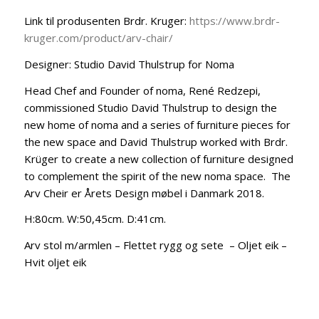
pris
pris
Link til produsenten Brdr. Kruger:
https://www.brdr-
var:
er:
kruger.com/product/arv-chair/
kr 17.990,00.
kr 12.593,00.
Designer: Studio David Thulstrup for Noma
Head Chef and Founder of noma, René Redzepi,
commissioned Studio David Thulstrup to design the
new home of noma and a series of furniture pieces for
the new space and David Thulstrup worked with Brdr.
Krüger to create a new collection of furniture designed
to complement the spirit of the new noma space. The
Arv Cheir er Årets Design møbel i Danmark 2018.
H:80cm. W:50,45cm. D:41cm.
Arv stol m/armlen – Flettet rygg og sete – Oljet eik –
Hvit oljet eik