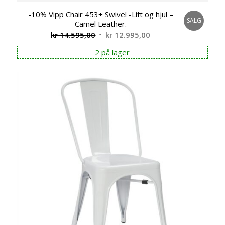
-10% Vipp Chair 453+ Swivel -Lift og hjul –
SALG
Camel Leather.
Opprinnelig
Nåværende
kr
14.595,00
kr
12.995,00
pris
pris
2 på lager
var:
er:
kr 14.595,00.
kr 12.995,00.