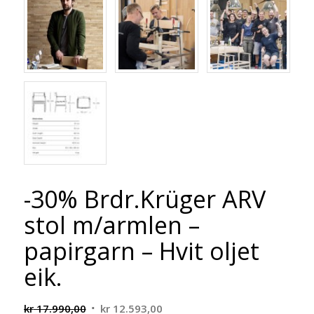
-30% Brdr.Krüger ARV
stol m/armlen –
papirgarn – Hvit oljet
eik.
Opprinnelig
Nåværende
kr
17.990,00
kr
12.593,00