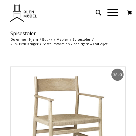
Spisestoler
Du er her:
Hjem
/
Butikk
/
Møbler
/
Spisestoler
/
-30% Brdr.Krüger ARV stol m/armlen – papirgarn – Hvit oljet ...
SALG