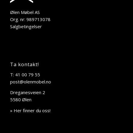
Ølen Møbel AS
Org. nr: 989713078
Salgbetingelser
Ta kontakt!
T: 41 00 79 55
post@olenmobel.no
Dreganesveien 2
5580 Ølen
» Her finner du oss!