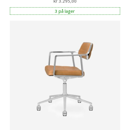
kr
3.295,00
3 på lager