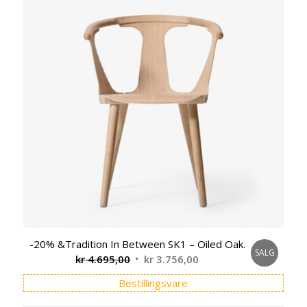
-20% &Tradition In Between SK1 – Oiled Oak.
SALG
Opprinnelig
Nåværende
kr
4.695,00
kr
3.756,00
pris
pris
Bestillingsvare
var:
er: