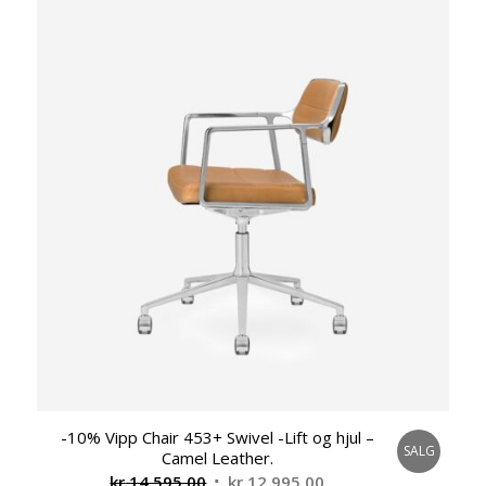
kr 4.695,00.
kr 3.756,00.
-10% Vipp Chair 453+ Swivel -Lift og hjul –
SALG
Camel Leather.
Opprinnelig
Nåværende
kr
14.595,00
kr
12.995,00