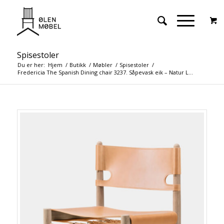
Spisestoler
Du er her:
Hjem
/
Butikk
/
Møbler
/
Spisestoler
/
Fredericia The Spanish Dining chair 3237. Såpevask eik – Natur L...