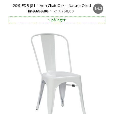
-20% FDB J81 – Arm Chair Oak – Nature Oiled
SALG
Opprinnelig
Nåværende
kr
9.690,00
kr
7.750,00
pris
pris
1 på lager
var:
er:
kr 9.690,00.
kr 7.750,00.