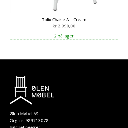
Tolix Chaise A – Cream
kr
2.990,00
2 på lager
Ølen Møbel AS
Org. nr: 989713078
Salgbetingelser