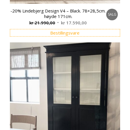
-20% Lindebjerg Design V4 – Black. 78×28,5cm.
SALG
høyde 171cm.
Opprinnelig
Nåværende
kr
21.990,00
kr
17.590,00
pris
pris
Bestillingsvare
var:
er:
kr 21.990,00.
kr 17.590,00.