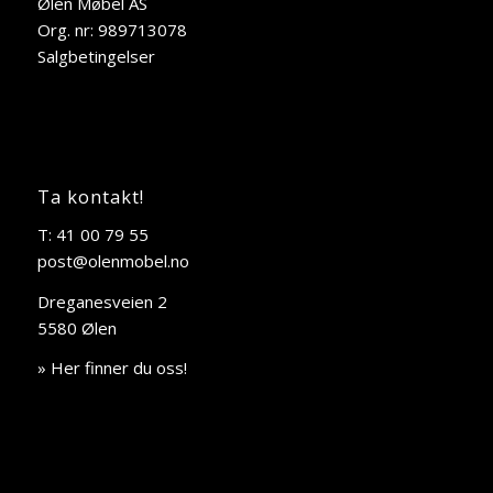
Ølen Møbel AS
Org. nr: 989713078
Salgbetingelser
Ta kontakt!
T: 41 00 79 55
post@olenmobel.no
Dreganesveien 2
5580 Ølen
» Her finner du oss!