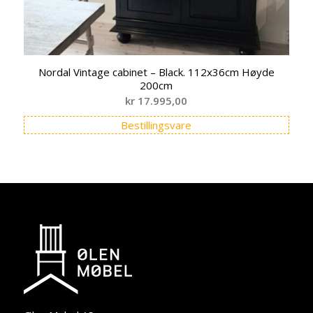
Nordal Vintage cabinet – Black. 112x36cm Høyde
200cm
kr
17.995,00
Bestillingsvare