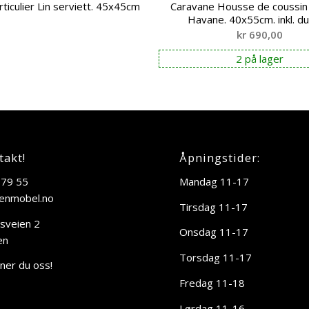
rticulier Lin serviett. 45x45cm
Caravane Housse de coussin 
Havane. 40x55cm. inkl. dun
kr
690,00
2 på lager
takt!
Åpningstider:
 79 55
Mandag 11-17
enmobel.no
Tirsdag 11-17
sveien 2
Onsdag 11-17
en
Torsdag 11-17
nner du oss!
Fredag 11-18
Lørdag 11-16