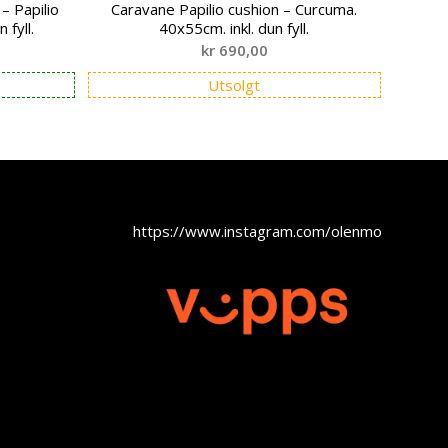
– Papilio
Caravane Papilio cushion – Curcuma.
 fyll.
40x55cm. inkl. dun fyll.
kr
690,00
Utsolgt
https://www.instagram.com/olenmobel