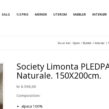
SALG
1/2 PRIS
MERKER
UTEROM
MØBLER
INTERIØR
Du er her:
Hjem
/
Butikk
/
Interiør
/
Society Limonta PLED
Naturale. 150X200cm.
kr
6.590,00
Composition:
alpaca 100%