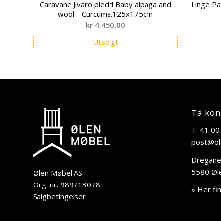
Caravane Jivaro pledd Baby alpaga and
Linge Pa
wool – Curcuma.125x175cm
kr
4.450,00
Utsolgt
Ta kon
T: 41 00
post@ol
Dregane
5580 Øl
Ølen Møbel AS
Org. nr: 989713078
» Her fi
Salgbetingelser