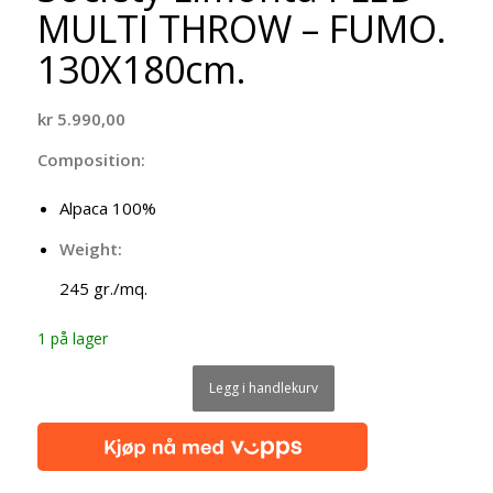
MULTI THROW – FUMO.
130X180cm.
kr
5.990,00
Composition:
Alpaca 100%
Weight:
245 gr./mq.
1 på lager
Legg i handlekurv