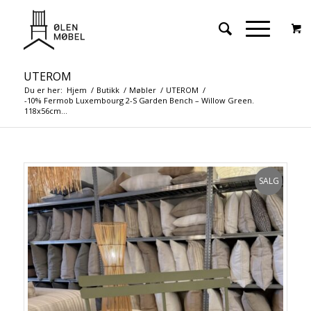
UTEROM
Du er her:
Hjem
/
Butikk
/
Møbler
/
UTEROM
/
-10% Fermob Luxembourg 2-S Garden Bench – Willow Green.
118x56cm...
SALG