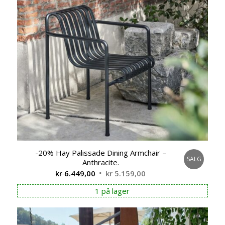
-20% Hay Palissade Dining Armchair –
SALG
Anthracite.
Opprinnelig
Nåværende
kr
6.449,00
kr
5.159,00
pris
pris
1 på lager
var:
er:
kr 6.449,00.
kr 5.159,00.