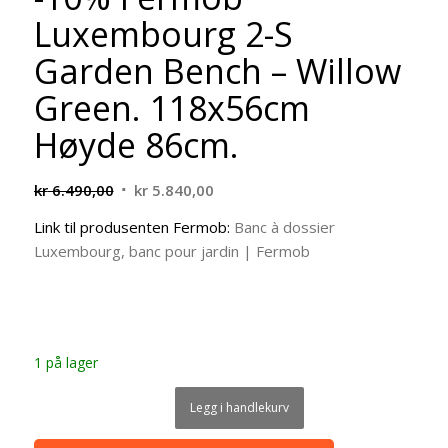
Luxembourg 2-S
Garden Bench – Willow
Green. 118x56cm
Høyde 86cm.
Opprinnelig
Nåværende
kr
6.490,00
kr
5.840,00
pris
pris
Link til produsenten Fermob:
Banc à dossier
var:
er:
Luxembourg, banc pour jardin | Fermob
kr 6.490,00.
kr 5.840,00.
1 på lager
Legg i handlekurv