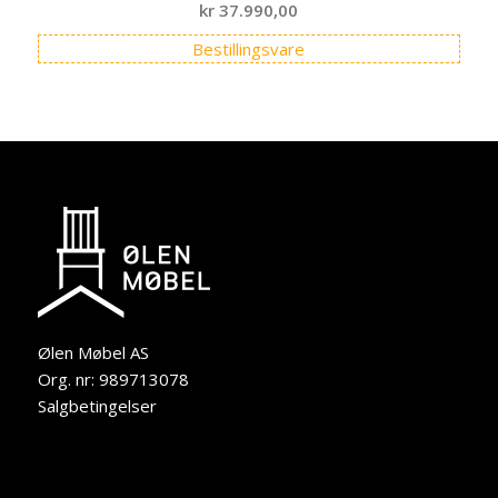
kr
37.990,00
Bestillingsvare
Ølen Møbel AS
Org. nr: 989713078
Salgbetingelser