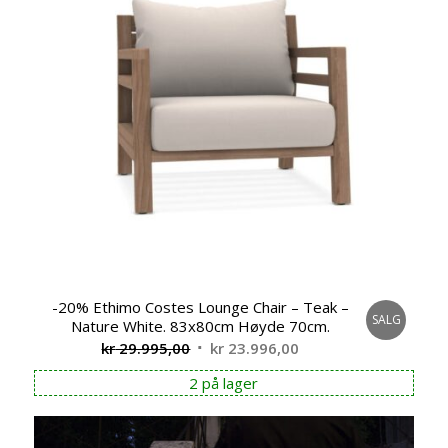
-20% Ethimo Costes Lounge Chair – Teak –
SALG
Nature White. 83x80cm Høyde 70cm.
Opprinnelig
Nåværende
kr
29.995,00
kr
23.996,00
pris
pris
2 på lager
var:
er:
kr 29.995,00.
kr 23.996,00.