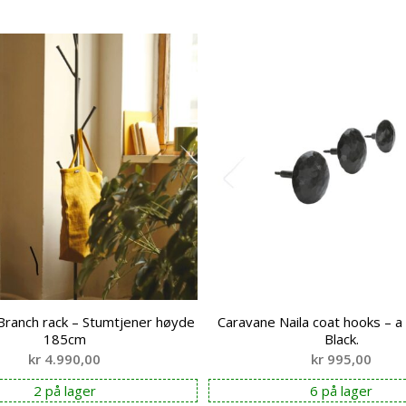
Branch rack – Stumtjener høyde
Caravane Naila coat hooks – a 
185cm
Black.
kr
4.990,00
kr
995,00
2 på lager
6 på lager