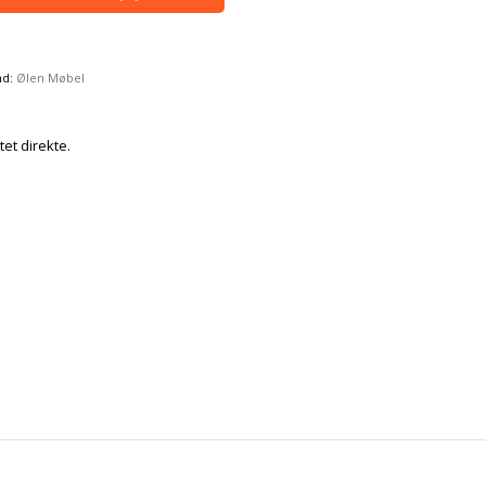
nd:
Ølen Møbel
tet direkte.