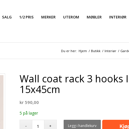
SALG
1/2 PRIS
MERKER
UTEROM
MØBLER
INTERIØR
Du er her:
Hjem
/
Butikk
/
Interiør
/
Gard
Wall coat rack 3 hooks
15x45cm
kr
590,00
5 på lager
Legg i handlekurv