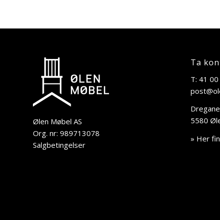
Ta kon
T: 41 00
post@ol
Dregane
5580 Øl
Ølen Møbel AS
Org. nr: 989713078
» Her fi
Salgbetingelser