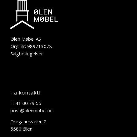
Ølen Møbel AS
Org. nr: 989713078
Salgbetingelser
Ta kontakt!
T: 41 00 79 55
post@olenmobel.no
Dreganesveien 2
5580 Ølen