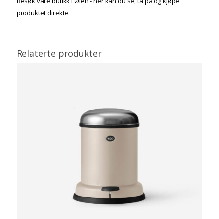
Besøk våre butikk i Ølen - her kan du se, ta på og kjøpe
produktet direkte.
Relaterte produkter