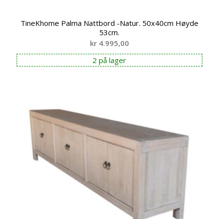
TineKhome Palma Nattbord -Natur. 50x40cm Høyde
53cm.
kr
4.995,00
2 på lager