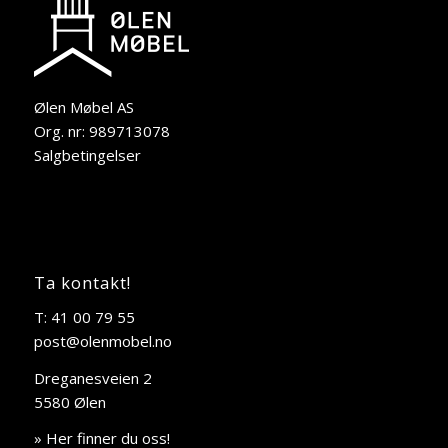
Ølen Møbel AS
Org. nr: 989713078
Salgbetingelser
Ta kontakt!
T: 41 00 79 55
post@olenmobel.no
Dreganesveien 2
5580 Ølen
» Her finner du oss!