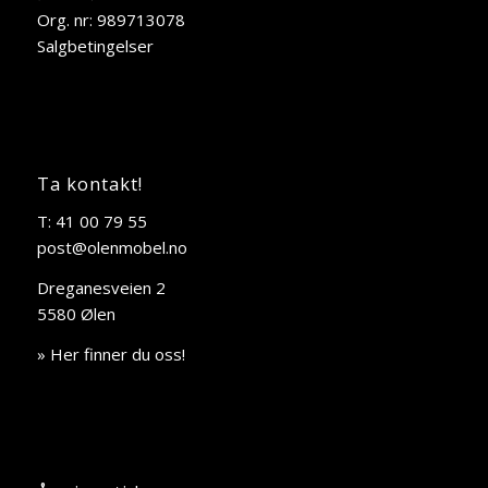
Org. nr: 989713078
Salgbetingelser
Ta kontakt!
T: 41 00 79 55
post@olenmobel.no
Dreganesveien 2
5580 Ølen
» Her finner du oss!