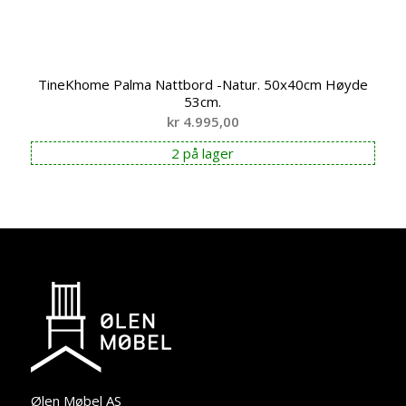
TineKhome Palma Nattbord -Natur. 50x40cm Høyde
53cm.
kr
4.995,00
2 på lager
Ølen Møbel AS