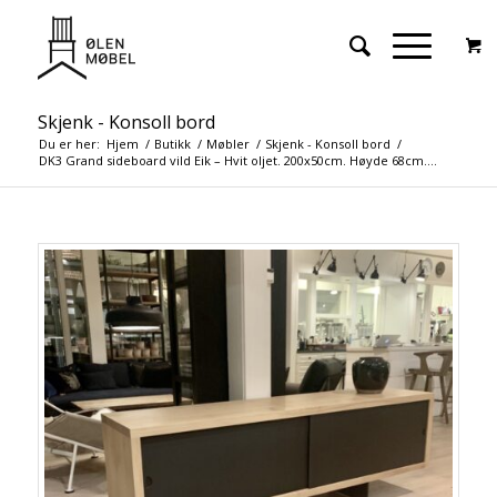
Skjenk - Konsoll bord
Du er her:
Hjem
/
Butikk
/
Møbler
/
Skjenk - Konsoll bord
/
DK3 Grand sideboard vild Eik – Hvit oljet. 200x50cm. Høyde 68cm....