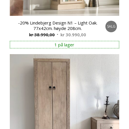
-20% Lindebjerg Design N1 – Light Oak.
SALG
77x42cm. høyde 208cm.
Opprinnelig
Nåværende
kr
38.990,00
kr
30.990,00
pris
pris
1 på lager
var:
er:
kr 38.990,00.
kr 30.990,00.