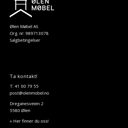
Ølen Møbel AS
Org. nr: 989713078
Salgbetingelser
Ta kontakt!
T: 41 00 79 55
post@olenmobel.no
Dreganesveien 2
5580 Ølen
» Her finner du oss!