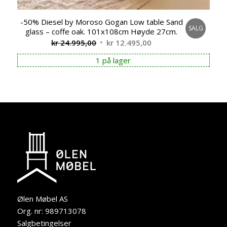
-50% Diesel by Moroso Gogan Low table Sand
SALG
glass – coffe oak. 101x108cm Høyde 27cm.
Opprinnelig
Nåværende
kr
24.995,00
kr
12.495,00
pris
pris
1 på lager
var:
er:
kr 24.995,00.
kr 12.495,00.
Ølen Møbel AS
Org. nr: 989713078
Salgbetingelser