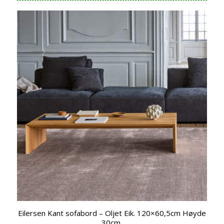
Eilersen Kant sofabord – Oljet Eik. 120×60,5cm Høyde
30cm.