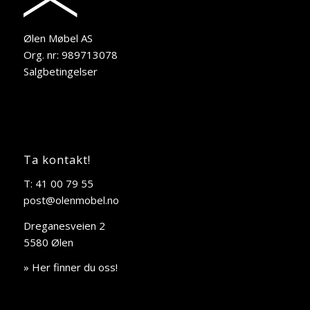
Ølen Møbel AS
Org. nr: 989713078
Salgbetingelser
Ta kontakt!
T: 41 00 79 55
post@olenmobel.no
Dreganesveien 2
5580 Ølen
» Her finner du oss!